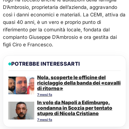
D’Ambrosio, proprietaria dell’azienda, aggravando
così i danni economici e materiali. La CEMI, attiva da
quasi 40 anni, è un vero e proprio punto di
riferimento per la comunità locale, fondata dal
compianto Giuseppe D’Ambrosio e ora gestita dai
figli Ciro e Francesco.
POTREBBE INTERESSARTI
Nola, scoperte le officine del
riciclaggio della banda dei «cavalli
di ritorno»
7 mesi fa
In volo da Napoli a Edimburgo,
condanna in Scozia per tentato
stupro di Nicola Cristiano
7 mesi fa