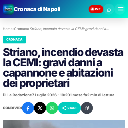
⌕
Cronaca di Napoli
LIVE
Home
›
Cronaca
›
Striano, incendio devasta la CEMI: gravi danni a…
CRONACA
Striano, incendio devasta
la CEMI: gravi danni a
capannone e abitazioni
dei proprietari
Di La Redazione
7 Luglio 2026 - 19:20
1 mese fa
2 min di lettura
CONDIVIDI
SHARE