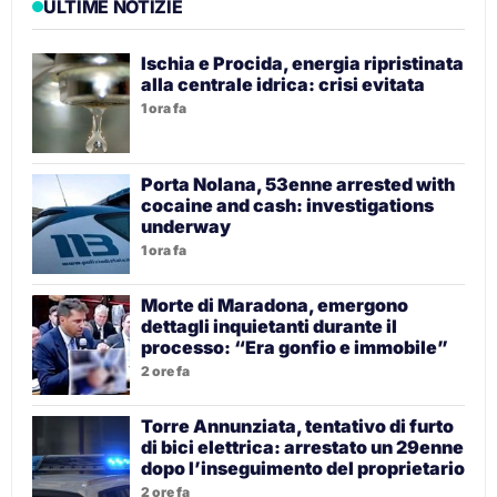
ULTIME NOTIZIE
Ischia e Procida, energia ripristinata
alla centrale idrica: crisi evitata
1 ora fa
Porta Nolana, 53enne arrested with
cocaine and cash: investigations
underway
1 ora fa
Morte di Maradona, emergono
dettagli inquietanti durante il
processo: “Era gonfio e immobile”
2 ore fa
Torre Annunziata, tentativo di furto
di bici elettrica: arrestato un 29enne
dopo l’inseguimento del proprietario
2 ore fa