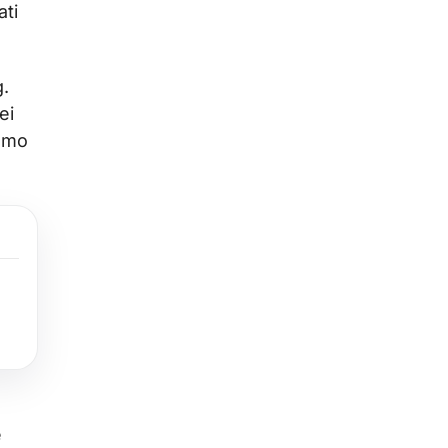
ati
g.
ei
iamo
e