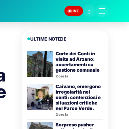
⌕
LIVE
ULTIME NOTIZIE
Corte dei Conti in
visita ad Arzano:
accertamenti su
a
gestione comunale
2 ore fa
e
Caivano, emergono
irregolarità nei
conti: contenziosi e
situazioni critiche
nel Parco Verde.
2 ore fa
Sorpreso pusher