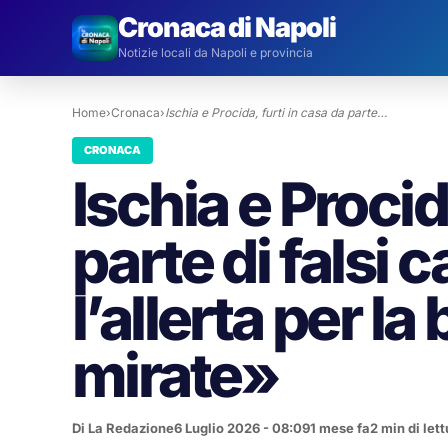
Cronaca di Napoli
Notizie locali da Napoli e provincia
Home
›
Cronaca
›
Ischia e Procida, furti in casa da parte…
CRONACA
Ischia e Procid
parte di falsi 
l’allerta per la
mirate»
Di La Redazione
6 Luglio 2026 - 08:09
1 mese fa
2 min di lett