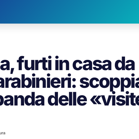
a, furti in casa da
carabinieri: scoppi
 banda delle «visit
ura