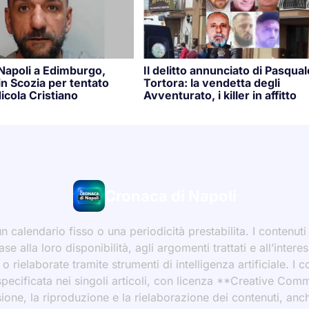
 Napoli a Edimburgo,
Il delitto annunciato di Pasqual
n Scozia per tentato
Tortora: la vendetta degli
icola Cristiano
Avventurato, i killer in affitto
Cronaca di Napoli
 calendario fisso o una periodicità prestabilita. I contenut
ase alla loro disponibilità, agli argomenti trattati e all’int
 rielaborate tramite strumenti di intelligenza artificiale. I 
 specificata nei singoli articoli, con licenza **Creative C
ione, la riproduzione e la rielaborazione dei contenuti, an