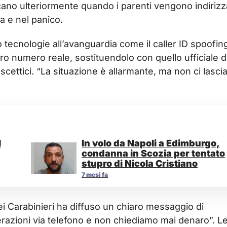
icano ulteriormente quando i parenti vengono indirizz
la e nel panico.
o tecnologie all’avanguardia come il caller ID spoofin
ro numero reale, sostituendolo con quello ufficiale d
 scettici. “La situazione è allarmante, ma non ci lasc
l
In volo da Napoli a Edimburgo,
condanna in Scozia per tentato
stupro di Nicola Cristiano
7 mesi fa
dei Carabinieri ha diffuso un chiaro messaggio di
azioni via telefono e non chiediamo mai denaro”. L