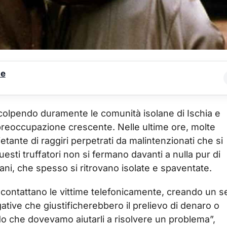
le
ta colpendo duramente le comunità isolane di Ischia e
i preoccupazione crescente. Nelle ultime ore, molte
nte di raggiri perpetrati da malintenzionati che si
uesti truffatori non si fermano davanti a nulla pur di
nziani, che spesso si ritrovano isolate e spaventate.
: contattano le vittime telefonicamente, creando un 
gative che giustificherebbero il prelievo di denaro o
do che dovevamo aiutarli a risolvere un problema”,