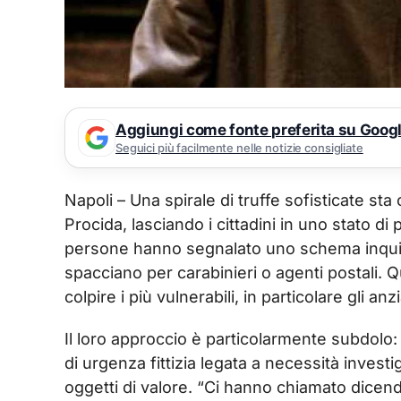
Aggiungi come fonte preferita su Goog
Seguici più facilmente nelle notizie consigliate
Napoli – Una spirale di truffe sofisticate s
Procida, lasciando i cittadini in uno stato d
persone hanno segnalato uno schema inquieta
spacciano per carabinieri o agenti postali. Q
colpire i più vulnerabili, in particolare gli a
Il loro approccio è particolarmente subdolo
di urgenza fittizia legata a necessità investi
oggetti di valore. “Ci hanno chiamato dicen