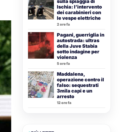
sulla spiaggia di
Ischia: l’intervento
dei carabinieri con
le vespe elettriche
2 ore fa
Pagani, guerriglia in
autostrada: ultras
della Juve Stabia
sotto indagine per
violenza
5 ore fa
Maddalena,
operazione contro il
falso: sequestrati
3mila capi e un
arresto
12 ore fa