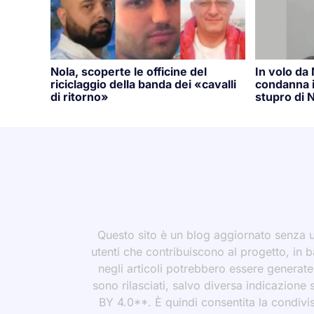
Nola, scoperte le officine del
In volo da
riciclaggio della banda dei «cavalli
condanna i
di ritorno»
stupro di N
Questo sito è un blog aggiornato senza un
utenti che contribuiscono al progetto, in b
negli articoli potrebbero essere generate o
sono rilasciati, salvo diversa indicazione
BY 4.0**. È quindi consentita la condivis