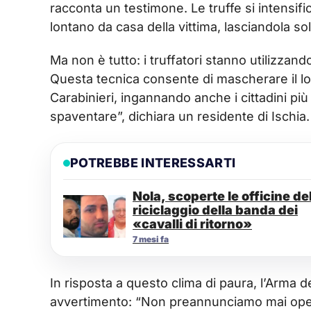
racconta un testimone. Le truffe si intensif
lontano da casa della vittima, lasciandola so
Ma non è tutto: i truffatori stanno utilizzand
Questa tecnica consente di mascherare il lo
Carabinieri, ingannando anche i cittadini più
spaventare”, dichiara un residente di Ischia.
POTREBBE INTERESSARTI
Nola, scoperte le officine de
riciclaggio della banda dei
«cavalli di ritorno»
7 mesi fa
In risposta a questo clima di paura, l’Arma 
avvertimento: “Non preannunciamo mai oper