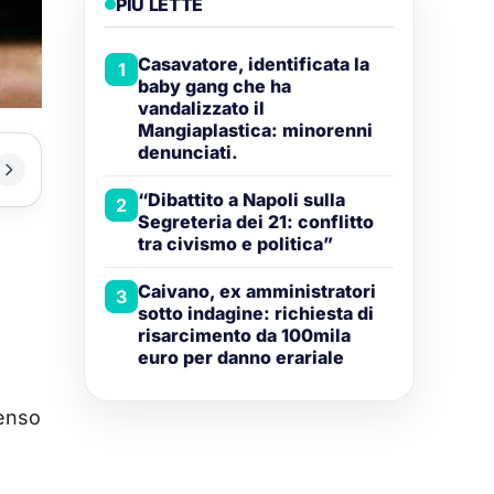
PIÙ LETTE
Casavatore, identificata la
1
baby gang che ha
vandalizzato il
Mangiaplastica: minorenni
denunciati.
“Dibattito a Napoli sulla
2
Segreteria dei 21: conflitto
tra civismo e politica”
Caivano, ex amministratori
3
sotto indagine: richiesta di
risarcimento da 100mila
euro per danno erariale
senso