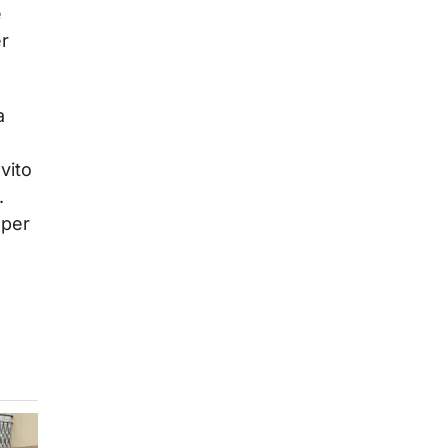
e
r
a
nvito
.
 per