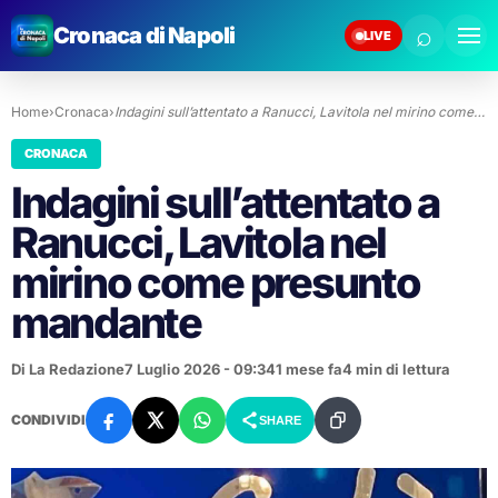
⌕
Cronaca di Napoli
LIVE
Home
›
Cronaca
›
Indagini sull’attentato a Ranucci, Lavitola nel mirino come…
CRONACA
Indagini sull’attentato a
Ranucci, Lavitola nel
mirino come presunto
mandante
Di La Redazione
7 Luglio 2026 - 09:34
1 mese fa
4 min di lettura
CONDIVIDI
SHARE