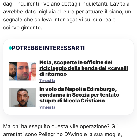
dagli inquirenti rivelano dettagli inquietanti: Lavitola
avrebbe dato migliaia di euro per attuare il piano, un
segnale che solleva interrogativi sul suo reale
coinvolgimento.
POTREBBE INTERESSARTI
Nola, scoperte le officine del
riciclaggio della banda dei «cavalli
di ritorno»
7 mesi fa
In volo da Napoli a Edimburgo,
condanna in Scozia per tentato
stupro di Nicola Cristiano
7 mesi fa
Ma chi ha eseguito questa vile operazione? Gli
arrestati sono Pellegrino D’Avino e la sua moglie,