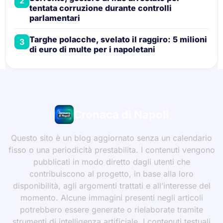
2
tentata corruzione durante controlli
parlamentari
Targhe polacche, svelato il raggiro: 5 milioni
3
di euro di multe per i napoletani
Cronaca di Napoli
Questo sito è un blog aggiornato senza un calendario
fisso o una periodicità prestabilita. I contenuti vengono
pubblicati in modo diretto dagli utenti che
contribuiscono al progetto, in base alla loro
disponibilità, agli argomenti trattati e all’interesse del
momento. Alcune immagini presenti negli articoli
potrebbero essere generate o rielaborate tramite
strumenti di intelligenza artificiale. I contenuti testuali