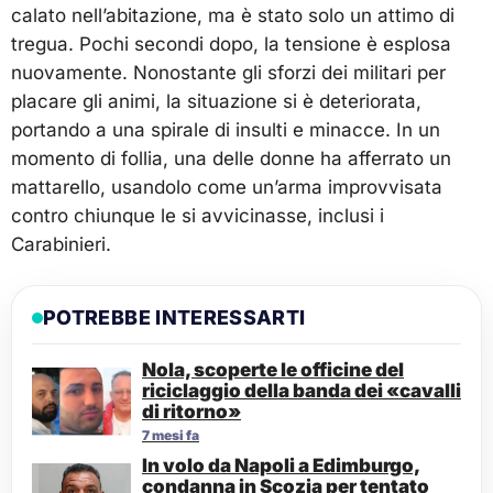
calato nell’abitazione, ma è stato solo un attimo di
tregua. Pochi secondi dopo, la tensione è esplosa
nuovamente. Nonostante gli sforzi dei militari per
placare gli animi, la situazione si è deteriorata,
portando a una spirale di insulti e minacce. In un
momento di follia, una delle donne ha afferrato un
mattarello, usandolo come un’arma improvvisata
contro chiunque le si avvicinasse, inclusi i
Carabinieri.
POTREBBE INTERESSARTI
Nola, scoperte le officine del
riciclaggio della banda dei «cavalli
di ritorno»
7 mesi fa
In volo da Napoli a Edimburgo,
condanna in Scozia per tentato