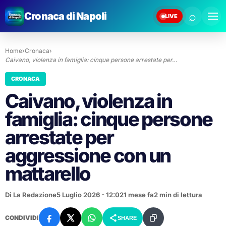
⌕
Cronaca di Napoli
LIVE
Home
›
Cronaca
›
Caivano, violenza in famiglia: cinque persone arrestate per…
CRONACA
Caivano, violenza in
famiglia: cinque persone
arrestate per
aggressione con un
mattarello
Di La Redazione
5 Luglio 2026 - 12:02
1 mese fa
2 min di lettura
CONDIVIDI
SHARE