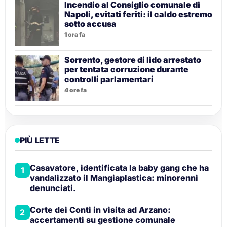
Incendio al Consiglio comunale di
Napoli, evitati feriti: il caldo estremo
sotto accusa
1 ora fa
Sorrento, gestore di lido arrestato
per tentata corruzione durante
controlli parlamentari
4 ore fa
PIÙ LETTE
Casavatore, identificata la baby gang che ha
1
vandalizzato il Mangiaplastica: minorenni
denunciati.
Corte dei Conti in visita ad Arzano:
2
accertamenti su gestione comunale