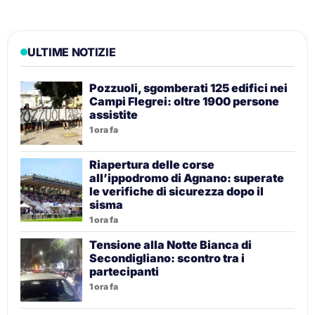
ULTIME NOTIZIE
Pozzuoli, sgomberati 125 edifici nei
Campi Flegrei: oltre 1900 persone
assistite
1 ora fa
Riapertura delle corse
all’ippodromo di Agnano: superate
le verifiche di sicurezza dopo il
sisma
1 ora fa
Tensione alla Notte Bianca di
Secondigliano: scontro tra i
partecipanti
1 ora fa