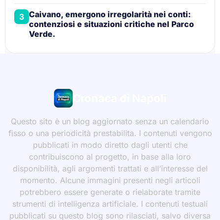
Caivano, emergono irregolarità nei conti:
3
contenziosi e situazioni critiche nel Parco
Verde.
Cronaca di Napoli
Questo sito è un blog aggiornato senza un calendario
fisso o una periodicità prestabilita. I contenuti vengono
pubblicati in modo diretto dagli utenti che
contribuiscono al progetto, in base alla loro
disponibilità, agli argomenti trattati e all’interesse del
momento. Alcune immagini presenti negli articoli
potrebbero essere generate o rielaborate tramite
strumenti di intelligenza artificiale. I contenuti testuali
pubblicati su questo blog sono rilasciati, salvo diversa