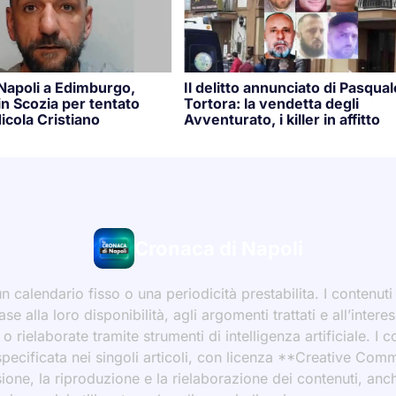
 Napoli a Edimburgo,
Il delitto annunciato di Pasqual
n Scozia per tentato
Tortora: la vendetta degli
icola Cristiano
Avventurato, i killer in affitto
Cronaca di Napoli
 calendario fisso o una periodicità prestabilita. I contenut
ase alla loro disponibilità, agli argomenti trattati e all’int
 rielaborate tramite strumenti di intelligenza artificiale. I 
 specificata nei singoli articoli, con licenza **Creative C
ione, la riproduzione e la rielaborazione dei contenuti, an