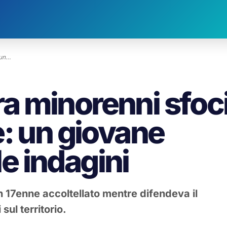
 un…
tra minorenni sfoc
e: un giovane
le indagini
 17enne accoltellato mentre difendeva il
 sul territorio.