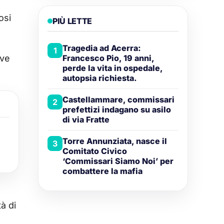
osi
PIÙ LETTE
Tragedia ad Acerra:
1
Francesco Pio, 19 anni,
ove
perde la vita in ospedale,
autopsia richiesta.
Castellammare, commissari
2
prefettizi indagano su asilo
di via Fratte
Torre Annunziata, nasce il
3
Comitato Civico
‘Commissari Siamo Noi’ per
combattere la mafia
à di