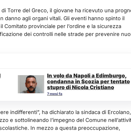
di Torre del Greco, il giovane ha ricevuto una progn
 danno agli organi vitali. Gli eventi hanno spinto il
l Comitato provinciale per l’ordine e la sicurezza
icazione dei controlli nelle strade per prevenire nu
l
In volo da Napoli a Edimburgo,
condanna in Scozia per tentato
stupro di Nicola Cristiano
7 mesi fa
e indifferenti”, ha dichiarato la sindaca di Ercolano,
azzo e sottolineando l’impegno del Comune nell’attivit
 e scolastiche. In mezzo a questa preoccupazione,