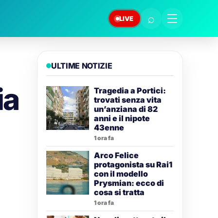
⌕
LIVE
ULTIME NOTIZIE
ia
Tragedia a Portici:
trovati senza vita
un’anziana di 82
anni e il nipote
43enne
1 ora fa
Arco Felice
protagonista su Rai1
con il modello
Prysmian: ecco di
cosa si tratta
1 ora fa