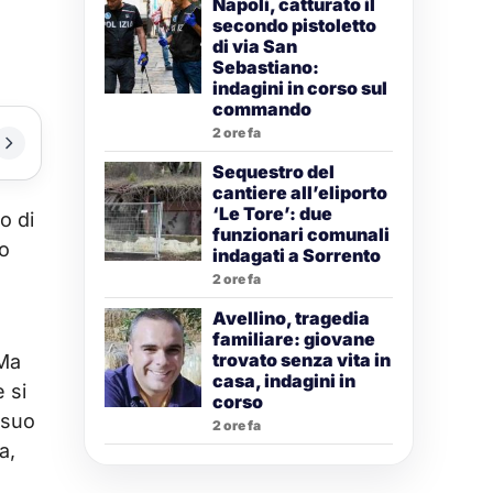
Napoli, catturato il
secondo pistoletto
di via San
Sebastiano:
indagini in corso sul
commando
2 ore fa
Sequestro del
cantiere all’eliporto
‘Le Tore’: due
o di
funzionari comunali
no
indagati a Sorrento
2 ore fa
Avellino, tragedia
familiare: giovane
trovato senza vita in
 Ma
casa, indagini in
 si
corso
 suo
2 ore fa
a,