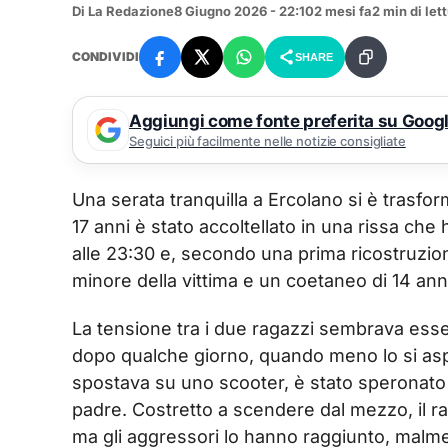
Di La Redazione
8 Giugno 2026 - 22:10
2 mesi fa
2 min di let
CONDIVIDI
SHARE
Aggiungi come fonte preferita su Goog
Seguici più facilmente nelle notizie consigliate
Una serata tranquilla a Ercolano si è trasf
17 anni è stato accoltellato in una rissa che
alle 23:30 e, secondo una prima ricostruzione,
minore della vittima e un coetaneo di 14 ann
La tensione tra i due ragazzi sembrava esser
dopo qualche giorno, quando meno lo si aspe
spostava su uno scooter, è stato speronato 
padre. Costretto a scendere dal mezzo, il r
ma gli aggressori lo hanno raggiunto, malme