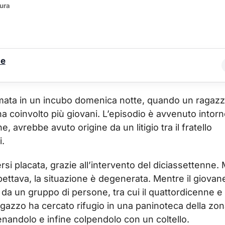
tura
le
ormata in un incubo domenica notte, quando un ragazz
 ha coinvolto più giovani. L’episodio è avvenuto intor
 avrebbe avuto origine da un litigio tra il fratello
i.
si placata, grazie all’intervento del diciassettenne.
ttava, la situazione è degenerata. Mentre il giovane
da un gruppo di persone, tra cui il quattordicenne e
agazzo ha cercato rifugio in una paninoteca della zon
nandolo e infine colpendolo con un coltello.