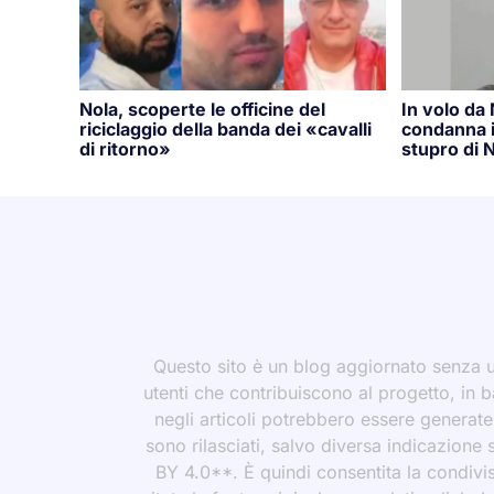
Nola, scoperte le officine del
In volo da
riciclaggio della banda dei «cavalli
condanna i
di ritorno»
stupro di N
Questo sito è un blog aggiornato senza un
utenti che contribuiscono al progetto, in b
negli articoli potrebbero essere generate o
sono rilasciati, salvo diversa indicazione
BY 4.0**. È quindi consentita la condivis