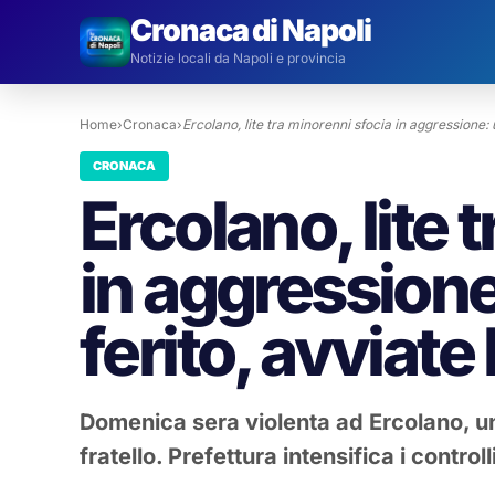
Cronaca di Napoli
Notizie locali da Napoli e provincia
Home
›
Cronaca
›
Ercolano, lite tra minorenni sfocia in aggressione:
CRONACA
Ercolano, lite 
in aggression
ferito, avviate 
Domenica sera violenta ad Ercolano, un
fratello. Prefettura intensifica i controlli