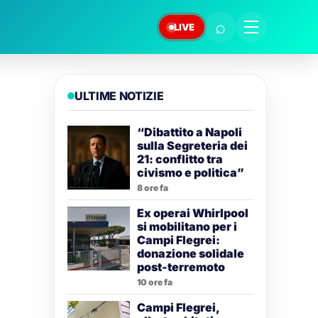
⌕
LIVE
ULTIME NOTIZIE
“Dibattito a Napoli
sulla Segreteria dei
21: conflitto tra
civismo e politica”
8 ore fa
Ex operai Whirlpool
si mobilitano per i
Campi Flegrei:
donazione solidale
post-terremoto
10 ore fa
Campi Flegrei,