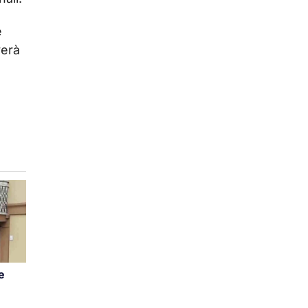
e
verà
e