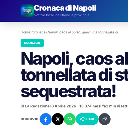
Cronaca di Napoli
Notizie locali da Napoli e provincia
Home
›
Cronaca
›
Napoli, caos al porto: quasi una tonnellata di…
CRONACA
Napoli, caos a
tonnellata di 
sequestrata!
Di La Redazione
18 Aprile 2026 - 13:37
4 mesi fa
2 min di let
CONDIVIDI
SHARE