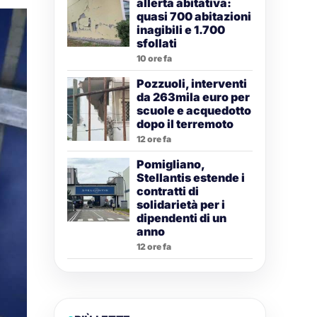
allerta abitativa:
quasi 700 abitazioni
inagibili e 1.700
sfollati
10 ore fa
Pozzuoli, interventi
da 263mila euro per
scuole e acquedotto
dopo il terremoto
12 ore fa
Pomigliano,
Stellantis estende i
contratti di
solidarietà per i
dipendenti di un
anno
12 ore fa