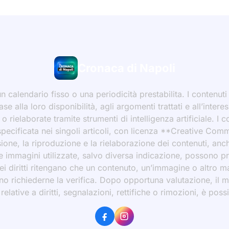
Cronaca di Napoli
 calendario fisso o una periodicità prestabilita. I contenut
ase alla loro disponibilità, agli argomenti trattati e all’int
 rielaborate tramite strumenti di intelligenza artificiale. I 
 specificata nei singoli articoli, con licenza **Creative C
ione, la riproduzione e la rielaborazione dei contenuti, an
 Le immagini utilizzate, salvo diversa indicazione, possono p
ei diritti ritengano che un contenuto, un’immagine o altro mat
ssono richiederne la verifica. Dopo opportuna valutazione, il 
ative a diritti, segnalazioni, rettifiche o rimozioni, è possibi