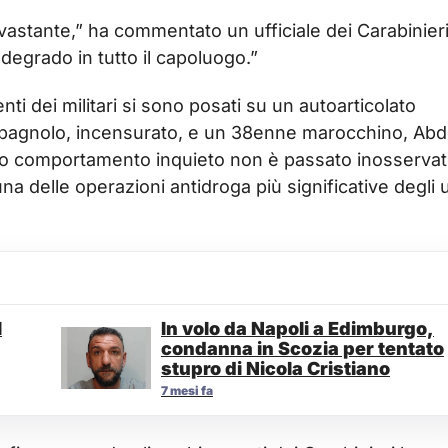
stante,” ha commentato un ufficiale dei Carabinieri
degrado in tutto il capoluogo.”
nti dei militari si sono posati su un autoarticolato
pagnolo, incensurato, e un 38enne marocchino, Abde
 loro comportamento inquieto non è passato inosservat
a delle operazioni antidroga più significative degli u
l
In volo da Napoli a Edimburgo,
condanna in Scozia per tentato
stupro di Nicola Cristiano
7 mesi fa