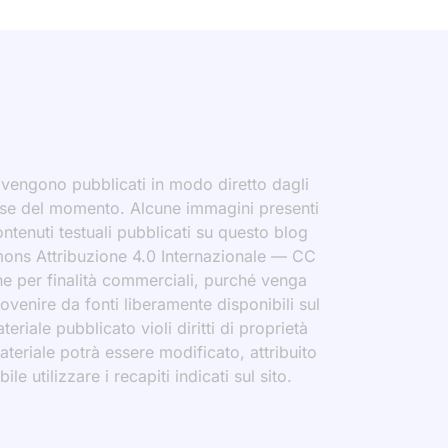
i vengono pubblicati in modo diretto dagli
eresse del momento. Alcune immagini presenti
contenuti testuali pubblicati su questo blog
ommons Attribuzione 4.0 Internazionale — CC
che per finalità commerciali, purché venga
rovenire da fonti liberamente disponibili sul
eriale pubblicato violi diritti di proprietà
materiale potrà essere modificato, attribuito
le utilizzare i recapiti indicati sul sito.