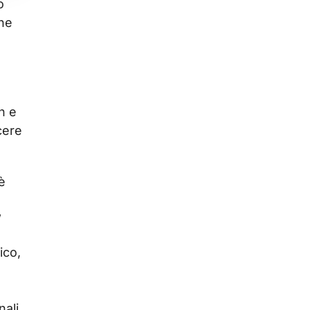
o
che
h e
cere
è
”
ico,
ali.