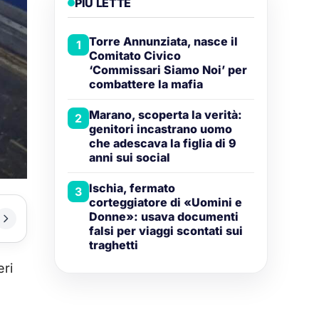
PIÙ LETTE
Torre Annunziata, nasce il
1
Comitato Civico
‘Commissari Siamo Noi’ per
combattere la mafia
Marano, scoperta la verità:
2
genitori incastrano uomo
che adescava la figlia di 9
anni sui social
Ischia, fermato
3
corteggiatore di «Uomini e
Donne»: usava documenti
falsi per viaggi scontati sui
traghetti
eri