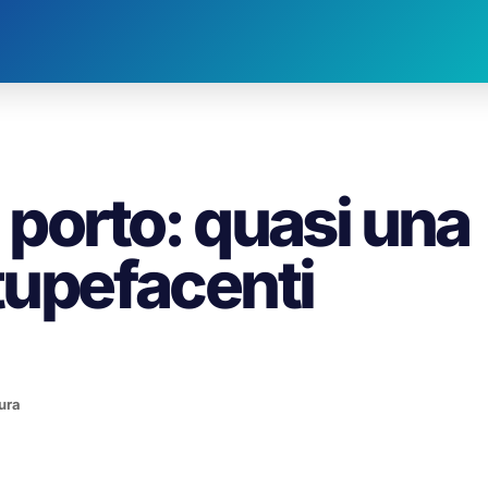
l porto: quasi una
stupefacenti
tura