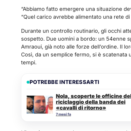
“Abbiamo fatto emergere una situazione deva
“Quel carico avrebbe alimentato una rete di 
Durante un controllo routinario, gli occhi atte
sospetto. Due uomini a bordo: un 54enne s
Amraoui, già noto alle forze dell’ordine. Il
Così, da un semplice fermo, si è scatenata un
tempi.
POTREBBE INTERESSARTI
Nola, scoperte le officine de
riciclaggio della banda dei
«cavalli di ritorno»
7 mesi fa