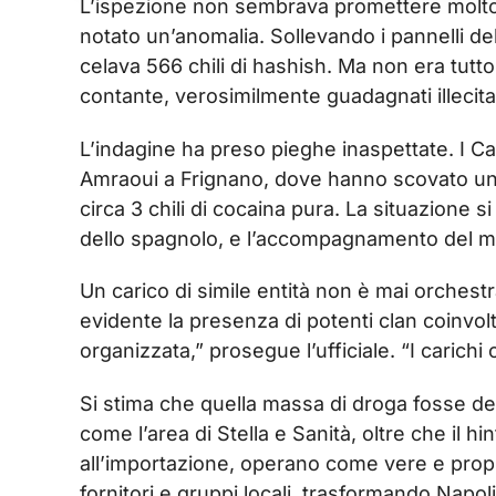
L’ispezione non sembrava promettere molto f
notato un’anomalia. Sollevando i pannelli d
celava 566 chili di hashish. Ma non era tutto
contante, verosimilmente guadagnati illecit
L’indagine ha preso pieghe inaspettate. I Car
Amraoui a Frignano, dove hanno scovato una v
circa 3 chili di cocaina pura. La situazione 
dello spagnolo, e l’accompagnamento del mar
Un carico di simile entità non è mai orchestr
evidente la presenza di potenti clan coinvolt
organizzata,” prosegue l’ufficiale. “I carichi 
Si stima che quella massa di droga fosse dest
come l’area di Stella e Sanità, oltre che il h
all’importazione, operano come vere e propr
fornitori e gruppi locali, trasformando Napol