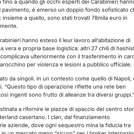
ino a quando gli occhi esperti dei Carabinieri hann
el pavimento, è emerso un doppio fondo sofisticato 
: insieme a quello, sono stati trovati 78mila euro in
amente.
abinieri hanno esteso il leur lavoro all’abitazione di
era e propria base logistica: altri 27 chili di hashis
si complicava ulteriormente con il trasferimento in car
occhino per violenza e lesioni a pubblico ufficiale.
ato da singoli. In un contesto come quello di Napoli, 
i. “Questo tipo di operazione riflette una rete ben
così ingenti sono frutto di alleanze tra diversi gruppi.
inata a rifornire le piazze di spaccio del centro stor
interland casertano. I clan, dal finanziamento
ie aziende, dove ogni sequestro mina la fiducia tra
i in un mercato meno “sicuro” per i broker internazion