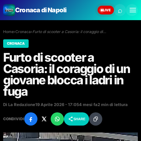
⌕
Cronaca di Napoli
LIVE
Home
›
Cronaca
›
Furto di scooter a Casoria: il coraggio di…
CRONACA
Furto di scooter a
Casoria: il coraggio di un
giovane blocca i ladri in
fuga
Di La Redazione
19 Aprile 2026 - 17:05
4 mesi fa
2 min di lettura
CONDIVIDI
SHARE