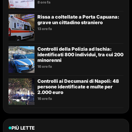
8 ore fa
Rissa a coltellate a Porta Capuana:
grave un cittadino straniero
13 ore fa
Controlli della Polizia ad Ischia:
identificati 800 individui, tra cui 200
minorenni
16 ore fa
Controlli ai Decumani di Napoli: 48
persone identificate e multe per
2.000 euro
16 ore fa
PIÙ LETTE