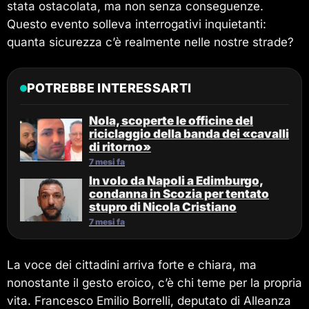
stata ostacolata, ma non senza conseguenze.
Questo evento solleva interrogativi inquietanti:
quanta sicurezza c’è realmente nelle nostre strade?
POTREBBE INTERESSARTI
Nola, scoperte le officine del
riciclaggio della banda dei «cavalli
di ritorno»
7 mesi fa
In volo da Napoli a Edimburgo,
condanna in Scozia per tentato
stupro di Nicola Cristiano
7 mesi fa
La voce dei cittadini arriva forte e chiara, ma
nonostante il gesto eroico, c’è chi teme per la propria
vita. Francesco Emilio Borrelli, deputato di Alleanza