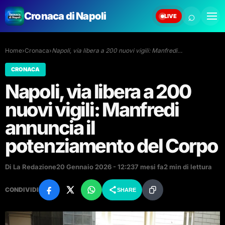
⌕
Cronaca di Napoli
LIVE
Home
›
Cronaca
›
Napoli, via libera a 200 nuovi vigili: Manfredi…
CRONACA
Napoli, via libera a 200
nuovi vigili: Manfredi
annuncia il
potenziamento del Corpo
Di La Redazione
20 Gennaio 2026 - 12:23
7 mesi fa
2 min di lettura
CONDIVIDI
SHARE