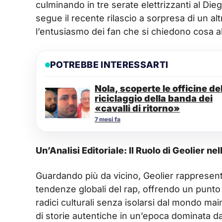
culminando in tre serate elettrizzanti al D
segue il recente rilascio a sorpresa di un al
l’entusiasmo dei fan che si chiedono cosa al
POTREBBE INTERESSARTI
Nola, scoperte le officine de
riciclaggio della banda dei
«cavalli di ritorno»
7 mesi fa
Un’Analisi Editoriale: Il Ruolo di Geolier n
Guardando più da vicino, Geolier rappresent
tendenze globali del rap, offrendo un punto 
radici culturali senza isolarsi dal mondo mai
di storie autentiche in un’epoca dominata da 