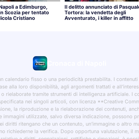
 Napoli a Edimburgo,
Il delitto annunciato di Pasqual
n Scozia per tentato
Tortora: la vendetta degli
icola Cristiano
Avventurato, i killer in affitto
Cronaca di Napoli
 calendario fisso o una periodicità prestabilita. I contenut
ase alla loro disponibilità, agli argomenti trattati e all’int
 rielaborate tramite strumenti di intelligenza artificiale. I 
 specificata nei singoli articoli, con licenza **Creative C
ione, la riproduzione e la rielaborazione dei contenuti, an
 Le immagini utilizzate, salvo diversa indicazione, possono p
ei diritti ritengano che un contenuto, un’immagine o altro mat
ssono richiederne la verifica. Dopo opportuna valutazione, il 
ative a diritti, segnalazioni, rettifiche o rimozioni, è possibi