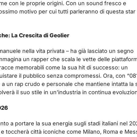
me con le proprie origini. Con un sound fresco e
ossimo motivo per cui tutti parleranno di questa star
he: La Crescita di Geolier
manuele nella vita privata – ha già lasciato un segno
Immagina un rapper che scala le vette delle piattafor
acce memorabili come la sua hit di successo: un
istare il pubblico senza compromessi. Ora, con “081
o a un rap crudo e personale che mantiene intatta la 
verà il suo stile in un’industria in continua evoluzio
026
to a portare la sua energia sugli stadi italiani nel 20
i e toccherà città iconiche come Milano, Roma e Mes