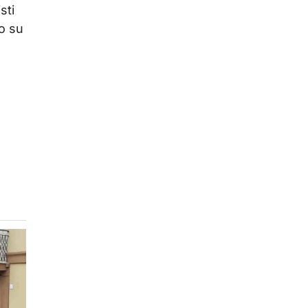
sti
vo su