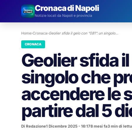
Cronaca di Napoli
Notizie locali da Napoli e provincia
Home
›
Cronaca
›
Geolier sfida il gelo con “081”: un singolo…
CRONACA
Geolier sfida i
singolo che pr
accendere le s
partire dal 5 
Di Redazione
1 Dicembre 2025 - 16:17
8 mesi fa
3 min di lett