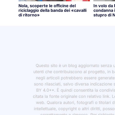
Nola, scoperte le officine del
In volo da
riciclaggio della banda dei «cavalli
condanna i
di ritorno»
stupro di N
Questo sito è un blog aggiornato senza un
utenti che contribuiscono al progetto, in b
negli articoli potrebbero essere generate o
sono rilasciati, salvo diversa indicazione
BY 4.0**. È quindi consentita la condivis
citata la fonte originale con relativo link.
web. Qualora autori, fotografi o titolari d
intellettuale, copyright o altri diritti, po
correttamente o rimosso. Per richieste rel