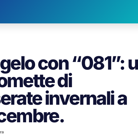
l gelo con “081”: 
omette di
erate invernali a
dicembre.
ura