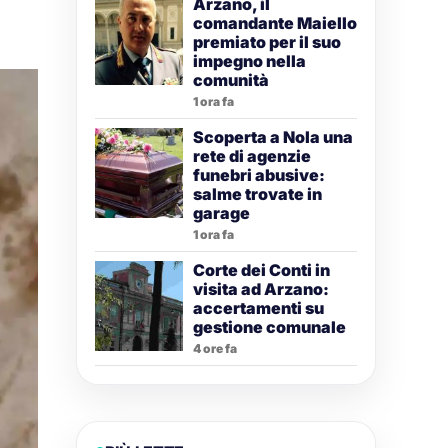
Arzano, il
comandante Maiello
premiato per il suo
impegno nella
comunità
1 ora fa
Scoperta a Nola una
rete di agenzie
funebri abusive:
salme trovate in
garage
1 ora fa
Corte dei Conti in
visita ad Arzano:
accertamenti su
gestione comunale
4 ore fa