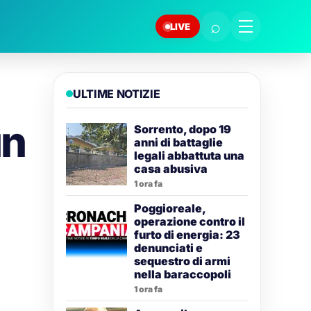
⌕
LIVE
ULTIME NOTIZIE
un
Sorrento, dopo 19
anni di battaglie
legali abbattuta una
casa abusiva
1 ora fa
Poggioreale,
operazione contro il
furto di energia: 23
denunciati e
sequestro di armi
nella baraccopoli
1 ora fa