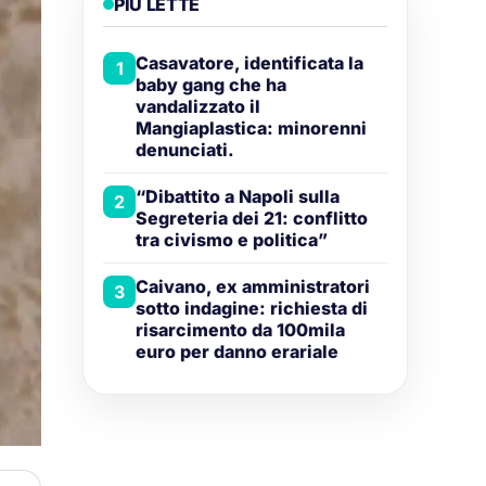
PIÙ LETTE
Casavatore, identificata la
1
baby gang che ha
vandalizzato il
Mangiaplastica: minorenni
denunciati.
“Dibattito a Napoli sulla
2
Segreteria dei 21: conflitto
tra civismo e politica”
Caivano, ex amministratori
3
sotto indagine: richiesta di
risarcimento da 100mila
euro per danno erariale