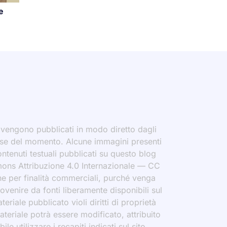
e
i vengono pubblicati in modo diretto dagli
eresse del momento. Alcune immagini presenti
contenuti testuali pubblicati su questo blog
ommons Attribuzione 4.0 Internazionale — CC
che per finalità commerciali, purché venga
rovenire da fonti liberamente disponibili sul
eriale pubblicato violi diritti di proprietà
materiale potrà essere modificato, attribuito
le utilizzare i recapiti indicati sul sito.