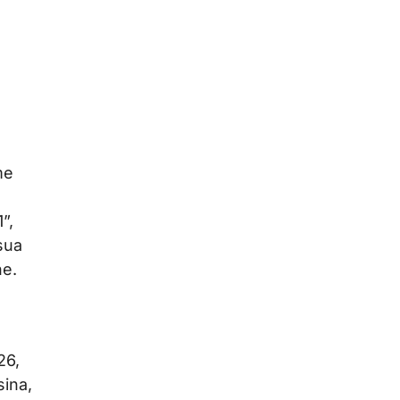
me
”,
sua
ne.
26,
sina,