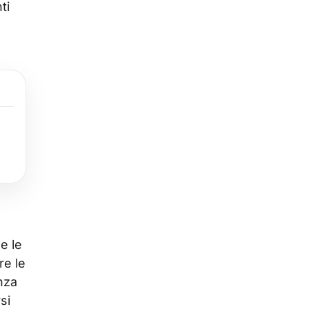
ti
e le
re le
anza
si