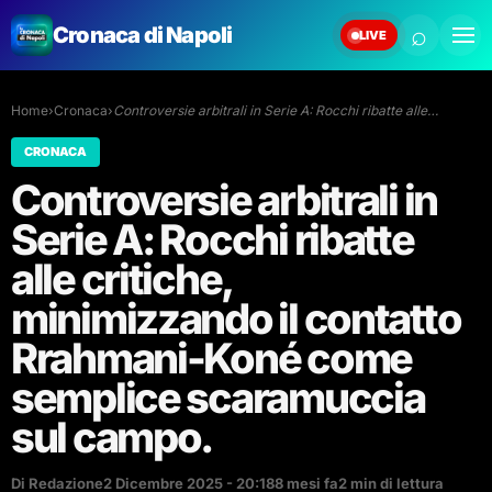
⌕
Cronaca di Napoli
LIVE
Home
›
Cronaca
›
Controversie arbitrali in Serie A: Rocchi ribatte alle…
CRONACA
Controversie arbitrali in
Serie A: Rocchi ribatte
alle critiche,
minimizzando il contatto
Rrahmani-Koné come
semplice scaramuccia
sul campo.
Di Redazione
2 Dicembre 2025 - 20:18
8 mesi fa
2 min di lettura