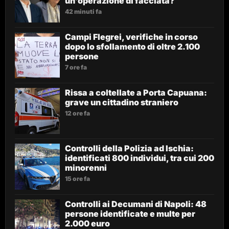
un’operazione di facciata?
42 minuti fa
Campi Flegrei, verifiche in corso
dopo lo sfollamento di oltre 2.100
persone
7 ore fa
Rissa a coltellate a Porta Capuana:
grave un cittadino straniero
12 ore fa
Controlli della Polizia ad Ischia:
identificati 800 individui, tra cui 200
minorenni
15 ore fa
Controlli ai Decumani di Napoli: 48
persone identificate e multe per
2.000 euro