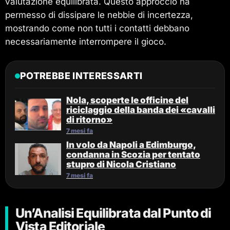
valutazione equilibrata. Questo approccio ha
permesso di dissipare le nebbie di incertezza,
mostrando come non tutti i contatti debbano
necessariamente interrompere il gioco.
POTREBBE INTERESSARTI
Nola, scoperte le officine del
riciclaggio della banda dei «cavalli
di ritorno»
7 mesi fa
In volo da Napoli a Edimburgo,
condanna in Scozia per tentato
stupro di Nicola Cristiano
7 mesi fa
Un’Analisi Equilibrata dal Punto di
Vista Editoriale