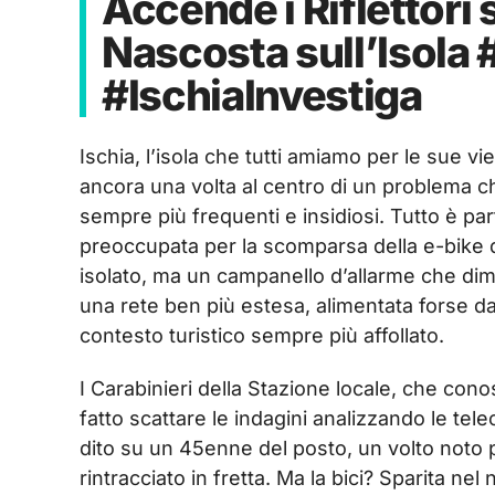
Accende i Riflettori 
Nascosta sull’Isola
#IschiaInvestiga
Ischia, l’isola che tutti amiamo per le sue vie 
ancora una volta al centro di un problema che c
sempre più frequenti e insidiosi. Tutto è pa
preoccupata per la scomparsa della e-bike del
isolato, ma un campanello d’allarme che dim
una rete ben più estesa, alimentata forse 
contesto turistico sempre più affollato.
I Carabinieri della Stazione locale, che con
fatto scattare le indagini analizzando le te
dito su un 45enne del posto, un volto noto pe
rintracciato in fretta. Ma la bici? Sparita ne