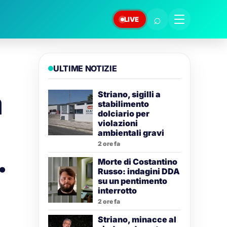
⌕
LIVE
ULTIME NOTIZIE
a
Striano, sigilli a
stabilimento
dolciario per
violazioni
ambientali gravi
2 ore fa
.
Morte di Costantino
Russo: indagini DDA
su un pentimento
interrotto
2 ore fa
Striano, minacce al