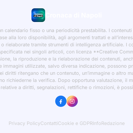
Cronaca di Napoli
 calendario fisso o una periodicità prestabilita. I contenut
ase alla loro disponibilità, agli argomenti trattati e all’int
 rielaborate tramite strumenti di intelligenza artificiale. I 
 specificata nei singoli articoli, con licenza **Creative C
ione, la riproduzione e la rielaborazione dei contenuti, an
 Le immagini utilizzate, salvo diversa indicazione, possono p
ei diritti ritengano che un contenuto, un’immagine o altro mat
ssono richiederne la verifica. Dopo opportuna valutazione, il 
ative a diritti, segnalazioni, rettifiche o rimozioni, è possibi
Privacy Policy
Contatti
Cookie e GDPR
Info
Redazione