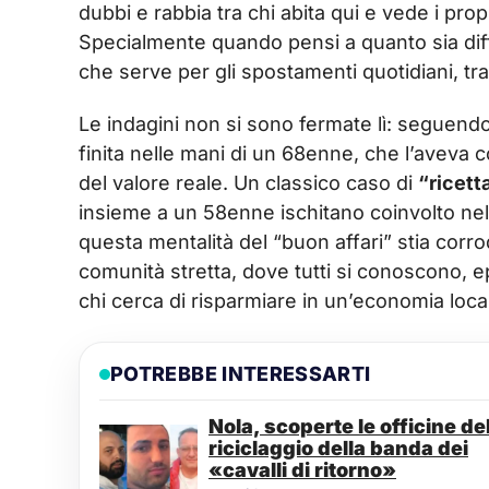
dubbi e rabbia tra chi abita qui e vede i pro
Specialmente quando pensi a quanto sia diffi
che serve per gli spostamenti quotidiani, tra s
Le indagini non si sono fermate lì: seguendo
finita nelle mani di un 68enne, che l’aveva 
del valore reale. Un classico caso di
“ricett
insieme a un 58enne ischitano coinvolto ne
questa mentalità del “buon affari” stia corrod
comunità stretta, dove tutti si conoscono, e
chi cerca di risparmiare in un’economia loca
POTREBBE INTERESSARTI
Nola, scoperte le officine de
riciclaggio della banda dei
«cavalli di ritorno»