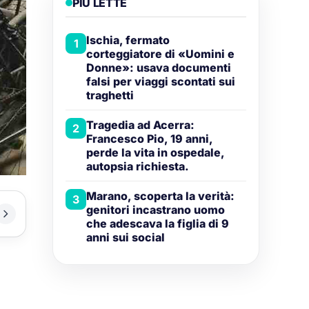
PIÙ LETTE
Ischia, fermato
1
corteggiatore di «Uomini e
Donne»: usava documenti
falsi per viaggi scontati sui
traghetti
Tragedia ad Acerra:
2
Francesco Pio, 19 anni,
perde la vita in ospedale,
autopsia richiesta.
Marano, scoperta la verità:
3
genitori incastrano uomo
che adescava la figlia di 9
anni sui social