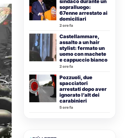
sindaco durante un
sopralluogo:
67enne arrestato ai
domiciliari
2 ore fa
Castellammare,
assalto a un hair
stylist: fermato un
uomo con machete
e cappuccio bianco
2 ore fa
Pozzuoli, due
spacciatori
arrestati dopo aver
ignorato l’alt dei
carabinieri
5 ore fa