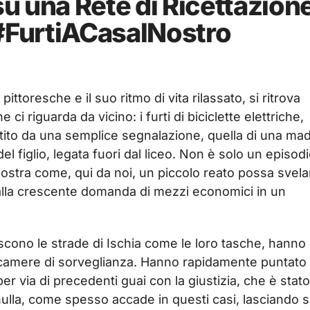
su una Rete di Ricettazion
 #FurtiACasalNostro
pittoresche e il suo ritmo di vita rilassato, si ritrova
i riguarda da vicino: i furti di biciclette elettriche,
rtito da una semplice segnalazione, quella di una ma
 figlio, legata fuori dal liceo. Non è solo un episod
ostra come, qui da noi, un piccolo reato possa svela
dalla crescente domanda di mezzi economici in un
oscono le strade di Ischia come le loro tasche, hanno
lecamere di sorveglianza. Hanno rapidamente puntato i
r via di precedenti guai con la giustizia, che è stato
l nulla, come spesso accade in questi casi, lasciando 