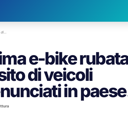
 di…
sima e-bike rubat
ito di veicoli
denunciati in paese
ettura