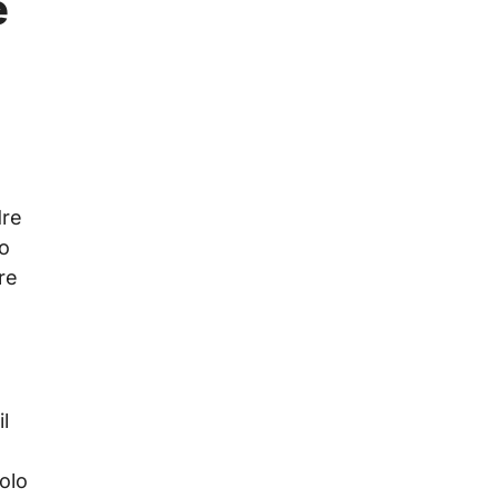
e
dre
io
re
l
solo