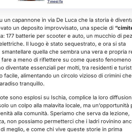
7 mesi fa
u un capannone in via De Luca che la storia è divent
ovato un deposito improvvisato, una specie di
“cimit
: 177 batterie per scooter e auto, un mucchio di pez
 elettriche. Il luogo è stato sequestrato, e ora si sta
i e smantellare quella che sembra una vera e propria r
o fare a meno di riflettere su come questo fenomeno
no diventate essenziali per molti, tra residenti e turist
o facile, alimentando un circolo vizioso di crimini che
aradiso tranquillo.
ruote sono esplosi su Ischia, complice la loro diffusio
olo un colpo alla malavita locale, ma un’opportunità 
serenità alla comunità. Speriamo che serva da lezione,
za, non possiamo permetterci che i ladri rovinino an
ta di meglio, e come chi vive queste storie in prima