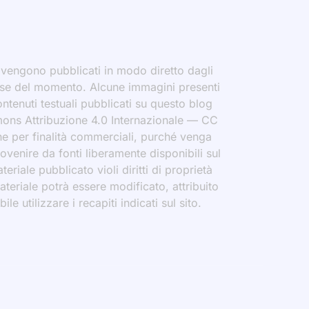
i vengono pubblicati in modo diretto dagli
eresse del momento. Alcune immagini presenti
contenuti testuali pubblicati su questo blog
ommons Attribuzione 4.0 Internazionale — CC
che per finalità commerciali, purché venga
rovenire da fonti liberamente disponibili sul
eriale pubblicato violi diritti di proprietà
materiale potrà essere modificato, attribuito
le utilizzare i recapiti indicati sul sito.