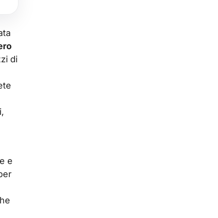
ata
ero
zi di
ete
i,
ne e
per
che