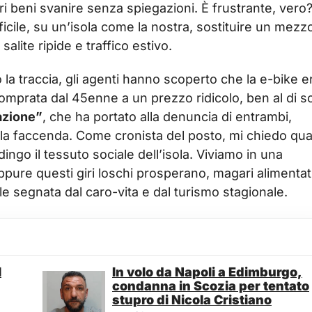
pri beni svanire senza spiegazioni. È frustrante, vero
cile, su un’isola come la nostra, sostituire un mezz
alite ripide e traffico estivo.
 la traccia, gli agenti hanno scoperto che la e-bike e
comprata dal 45enne a un prezzo ridicolo, ben al di s
azione”
, che ha portato alla denuncia di entrambi,
lla faccenda. Come cronista del posto, mi chiedo qu
ingo il tessuto sociale dell’isola. Viviamo in una
ppure questi giri loschi prosperano, magari alimentat
le segnata dal caro-vita e dal turismo stagionale.
l
In volo da Napoli a Edimburgo,
condanna in Scozia per tentato
stupro di Nicola Cristiano