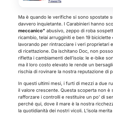
7 mesi fa
Ma è quando le verifiche si sono spostate s
davvero inquietante. I Carabinieri hanno sc
meccanico”
abusivo, zeppo di roba sospetta
ricambio, telai arrugginiti e ben 19 biciclette
lavorando per rintracciare i veri proprietar
di ricettazione. Da ischitano Doc, non poss
rifletta i cambiamenti dell’isola: le e-bike so
ma il loro costo elevato le rende un bersagli
rischia di rovinare la nostra reputazione di p
In questi ultimi mesi, i furti di mezzi a due 
il valore crescente. Questa scoperta non è s
rafforzare i controlli e restituire un po’ di 
perché qui, dove il mare è la nostra ricchez
la quotidianità dei nostri vicoli. L’isola meri