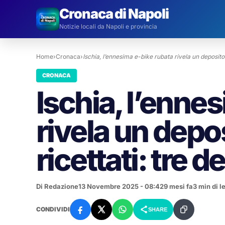
Cronaca di Napoli
Notizie locali da Napoli e provincia
Home
›
Cronaca
›
Ischia, l’ennesima e-bike rubata rivela un deposito
CRONACA
Ischia, l’enne
rivela un depos
ricettati: tre 
Di Redazione
13 Novembre 2025 - 08:42
9 mesi fa
3 min di l
CONDIVIDI
SHARE