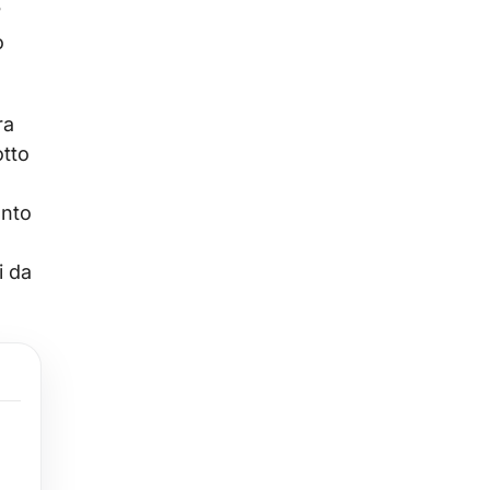
?
o
ra
otto
anto
i da