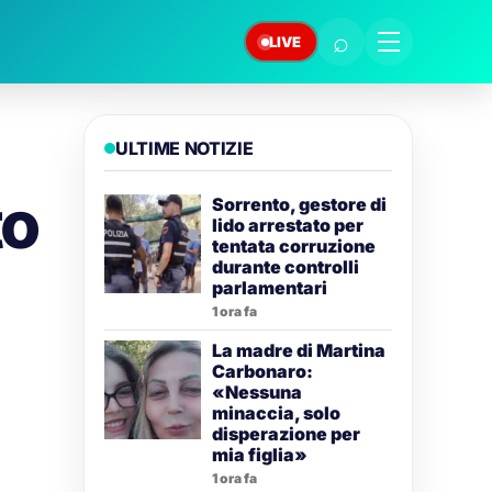
⌕
LIVE
ULTIME NOTIZIE
to
Sorrento, gestore di
lido arrestato per
tentata corruzione
durante controlli
parlamentari
1 ora fa
La madre di Martina
Carbonaro:
«Nessuna
minaccia, solo
disperazione per
mia figlia»
1 ora fa