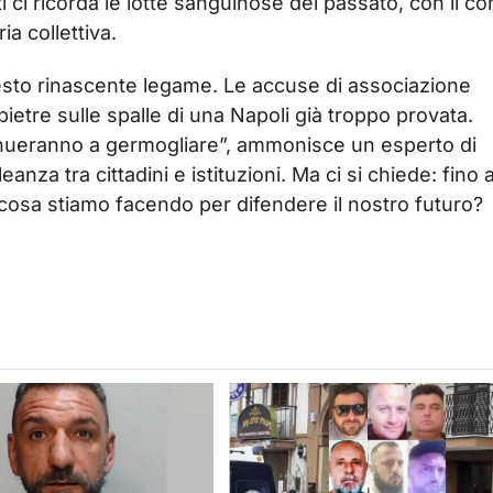
ti ci ricorda le lotte sanguinose del passato, con il co
a collettiva.
esto rinascente legame. Le accuse di associazione
etre sulle spalle di una Napoli già troppo provata.
tinueranno a germogliare”, ammonisce un esperto di
eanza tra cittadini e istituzioni. Ma ci si chiede: fino 
, cosa stiamo facendo per difendere il nostro futuro?