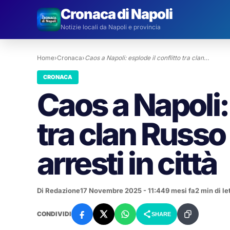
Cronaca di Napoli
Notizie locali da Napoli e provincia
Home
›
Cronaca
›
Caos a Napoli: esplode il conflitto tra clan…
CRONACA
Caos a Napoli: 
tra clan Russo 
arresti in città
Di Redazione
17 Novembre 2025 - 11:44
9 mesi fa
2 min di le
CONDIVIDI
SHARE