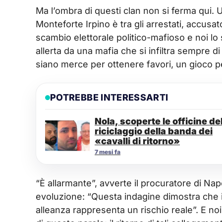
Ma l’ombra di questi clan non si ferma qui. 
Monteforte Irpino è tra gli arrestati, accus
scambio elettorale politico-mafioso e noi lo
allerta da una mafia che si infiltra sempre di
siano merce per ottenere favori, un gioco pe
POTREBBE INTERESSARTI
Nola, scoperte le officine de
riciclaggio della banda dei
«cavalli di ritorno»
7 mesi fa
“È allarmante”, avverte il procuratore di Nap
evoluzione: “Questa indagine dimostra che i
alleanza rappresenta un rischio reale”. E no