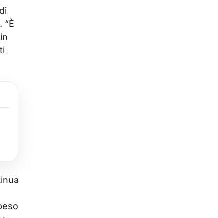
di
. “È
in
ti
tinua
 peso