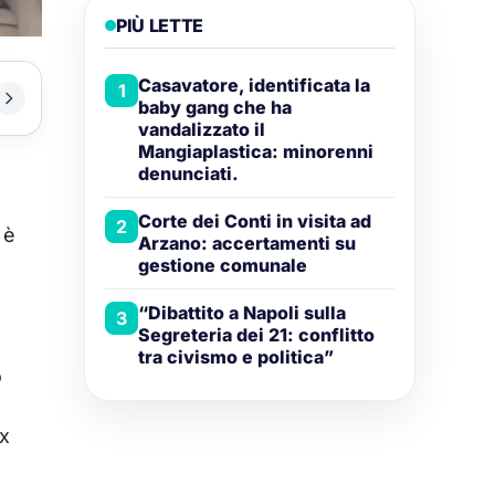
PIÙ LETTE
Casavatore, identificata la
1
baby gang che ha
vandalizzato il
Mangiaplastica: minorenni
denunciati.
Corte dei Conti in visita ad
2
 è
Arzano: accertamenti su
gestione comunale
“Dibattito a Napoli sulla
3
Segreteria dei 21: conflitto
tra civismo e politica”
o
ex