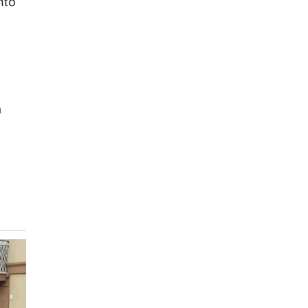
nto
a