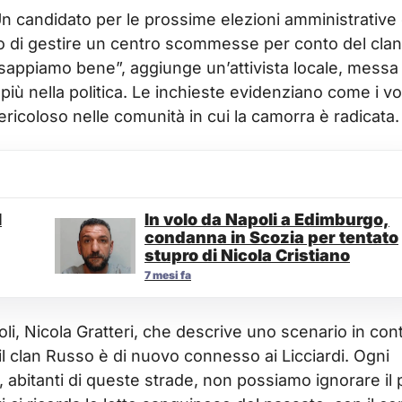
Un candidato per le prossime elezioni amministrative 
ato di gestire un centro scommesse per conto del clan
 sappiamo bene”, aggiunge un’attivista locale, messa 
 più nella politica. Le inchieste evidenziano come i vo
ricoloso nelle comunità in cui la camorra è radicata.
l
In volo da Napoli a Edimburgo,
condanna in Scozia per tentato
stupro di Nicola Cristiano
7 mesi fa
oli, Nicola Gratteri, che descrive uno scenario in con
l clan Russo è di nuovo connesso ai Licciardi. Ogni
i, abitanti di queste strade, non possiamo ignorare il