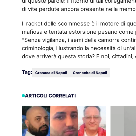
di queste parole: il ritorno di tali collegamen
di vite perdute ancora presente nella memori
Il racket delle scommesse è il motore di qu
mafiosa e tentata estorsione pesano come pi
“Senza vigilanza, i semi della camorra con
criminologia, illustrando la necessità di un’all
dove arriverà questa storia? E noi, cittadini
Tag:
Cronaca di Napoli
Cronache di Napoli
ARTICOLI CORRELATI