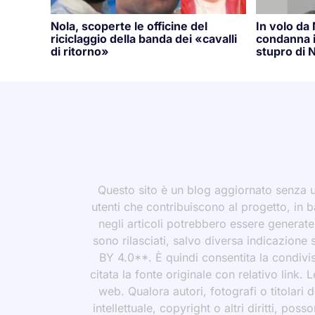
Nola, scoperte le officine del
In volo da
riciclaggio della banda dei «cavalli
condanna i
di ritorno»
stupro di N
Questo sito è un blog aggiornato senza un
utenti che contribuiscono al progetto, in b
negli articoli potrebbero essere generate o
sono rilasciati, salvo diversa indicazione
BY 4.0**. È quindi consentita la condivis
citata la fonte originale con relativo link.
web. Qualora autori, fotografi o titolari d
intellettuale, copyright o altri diritti, po