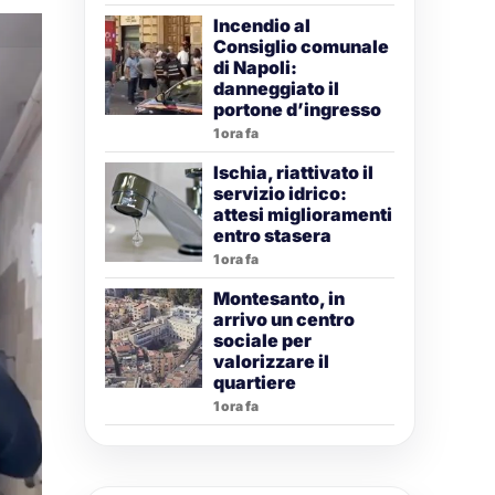
Incendio al
Consiglio comunale
di Napoli:
danneggiato il
portone d’ingresso
1 ora fa
Ischia, riattivato il
servizio idrico:
attesi miglioramenti
entro stasera
1 ora fa
Montesanto, in
arrivo un centro
sociale per
valorizzare il
quartiere
1 ora fa