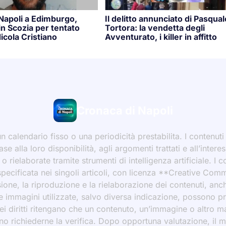
 Napoli a Edimburgo,
Il delitto annunciato di Pasqual
n Scozia per tentato
Tortora: la vendetta degli
icola Cristiano
Avventurato, i killer in affitto
Cronaca di Napoli
 calendario fisso o una periodicità prestabilita. I contenut
ase alla loro disponibilità, agli argomenti trattati e all’int
 rielaborate tramite strumenti di intelligenza artificiale. I 
 specificata nei singoli articoli, con licenza **Creative C
ione, la riproduzione e la rielaborazione dei contenuti, an
 Le immagini utilizzate, salvo diversa indicazione, possono p
ei diritti ritengano che un contenuto, un’immagine o altro mat
ssono richiederne la verifica. Dopo opportuna valutazione, il 