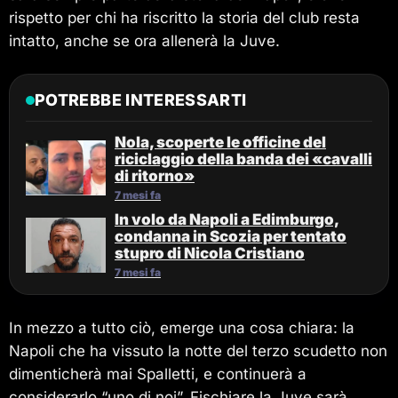
rispetto per chi ha riscritto la storia del club resta
intatto, anche se ora allenerà la Juve.
POTREBBE INTERESSARTI
Nola, scoperte le officine del
riciclaggio della banda dei «cavalli
di ritorno»
7 mesi fa
In volo da Napoli a Edimburgo,
condanna in Scozia per tentato
stupro di Nicola Cristiano
7 mesi fa
In mezzo a tutto ciò, emerge una cosa chiara: la
Napoli che ha vissuto la notte del terzo scudetto non
dimenticherà mai Spalletti, e continuerà a
considerarlo “uno di noi”. Fischiare la Juve sarà