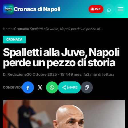
⌕
Cronaca di Napoli
LIVE
Home
›
Cronaca
›
Spalletti alla Juve, Napoli perde un pezzo di…
CRONACA
Spalletti alla Juve, Napoli
perde un pezzo di storia
Di Redazione
30 Ottobre 2025 - 15:44
9 mesi fa
2 min di lettura
CONDIVIDI
SHARE