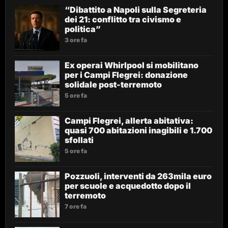
“Dibattito a Napoli sulla Segreteria
dei 21: conflitto tra civismo e
politica”
3 ore fa
Ex operai Whirlpool si mobilitano
per i Campi Flegrei: donazione
solidale post-terremoto
5 ore fa
Campi Flegrei, allerta abitativa:
quasi 700 abitazioni inagibili e 1.700
sfollati
5 ore fa
Pozzuoli, interventi da 263mila euro
per scuole e acquedotto dopo il
terremoto
7 ore fa