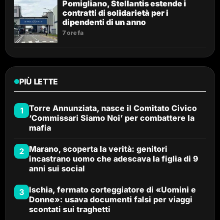
Pomigliano, Stellantis estende i
contratti di solidarietà per i
dipendenti di un anno
7 ore fa
PIÙ LETTE
Torre Annunziata, nasce il Comitato Civico
1
‘Commissari Siamo Noi’ per combattere la
mafia
Marano, scoperta la verità: genitori
2
incastrano uomo che adescava la figlia di 9
anni sui social
Ischia, fermato corteggiatore di «Uomini e
3
Donne»: usava documenti falsi per viaggi
scontati sui traghetti