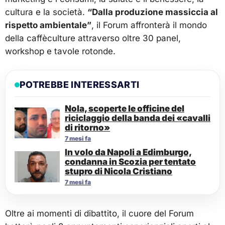
cultura e la società.
“Dalla produzione massiccia al
rispetto ambientale”
, il Forum affronterà il mondo
della caffèculture attraverso oltre 30 panel,
workshop e tavole rotonde.
POTREBBE INTERESSARTI
Nola, scoperte le officine del
riciclaggio della banda dei «cavalli
di ritorno»
7 mesi fa
In volo da Napoli a Edimburgo,
condanna in Scozia per tentato
stupro di Nicola Cristiano
7 mesi fa
Oltre ai momenti di dibattito, il cuore del Forum