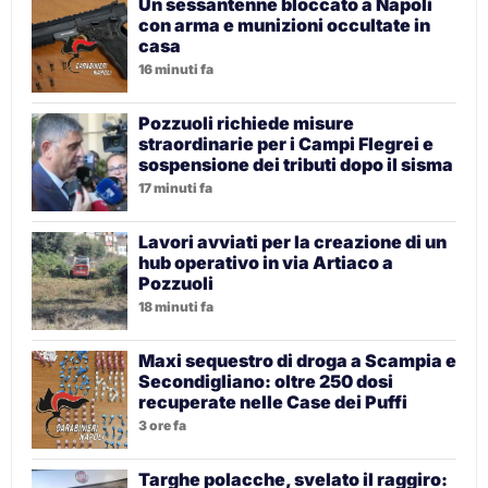
Un sessantenne bloccato a Napoli
con arma e munizioni occultate in
casa
16 minuti fa
Pozzuoli richiede misure
straordinarie per i Campi Flegrei e
sospensione dei tributi dopo il sisma
17 minuti fa
Lavori avviati per la creazione di un
hub operativo in via Artiaco a
Pozzuoli
18 minuti fa
Maxi sequestro di droga a Scampia e
Secondigliano: oltre 250 dosi
recuperate nelle Case dei Puffi
3 ore fa
Targhe polacche, svelato il raggiro: