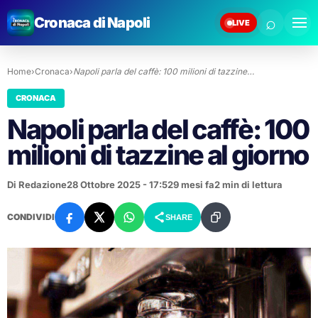
⌕
Cronaca di Napoli
LIVE
Home
›
Cronaca
›
Napoli parla del caffè: 100 milioni di tazzine…
CRONACA
Napoli parla del caffè: 100
milioni di tazzine al giorno
Di Redazione
28 Ottobre 2025 - 17:52
9 mesi fa
2 min di lettura
CONDIVIDI
SHARE