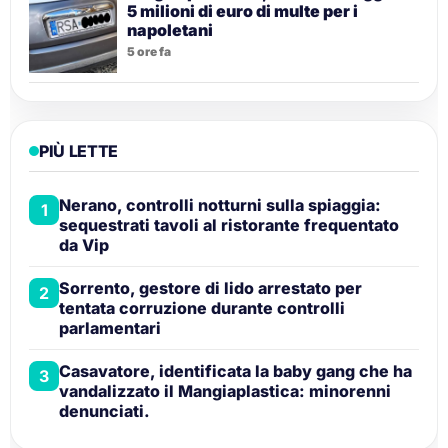
5 milioni di euro di multe per i
napoletani
5 ore fa
PIÙ LETTE
Nerano, controlli notturni sulla spiaggia:
1
sequestrati tavoli al ristorante frequentato
da Vip
Sorrento, gestore di lido arrestato per
2
tentata corruzione durante controlli
parlamentari
Casavatore, identificata la baby gang che ha
3
vandalizzato il Mangiaplastica: minorenni
denunciati.