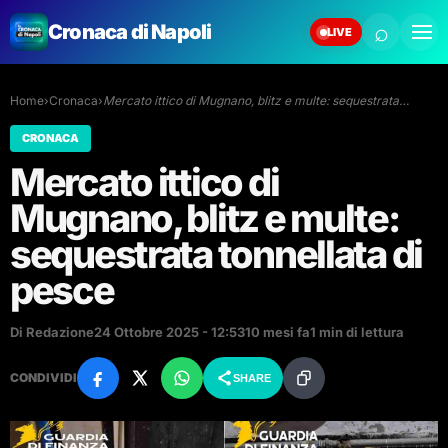
⌕
Cronaca di Napoli
LIVE
Home
›
Cronaca
›
Mercato ittico di Mugnano, blitz e multe: sequestrata…
CRONACA
Mercato ittico di
Mugnano, blitz e multe:
sequestrata tonnellata di
pesce
Di Redazione
24 Ottobre 2025 - 12:53
10 mesi fa
1 min di lettura
CONDIVIDI
SHARE