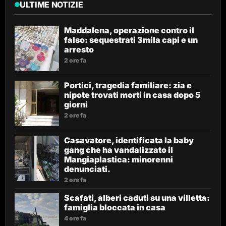
ULTIME NOTIZIE
Maddalena, operazione contro il
falso: sequestrati 3mila capi e un
arresto
2 ore fa
Portici, tragedia familiare: zia e
nipote trovati morti in casa dopo 5
giorni
2 ore fa
Casavatore, identificata la baby
gang che ha vandalizzato il
Mangiaplastica: minorenni
denunciati.
2 ore fa
Scafati, alberi caduti su una villetta:
famiglia bloccata in casa
4 ore fa