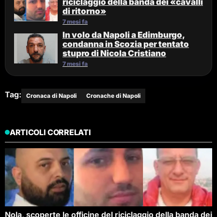
riciclaggio della banda dei «cavalli
di ritorno»
7 mesi fa
In volo da Napoli a Edimburgo,
condanna in Scozia per tentato
stupro di Nicola Cristiano
7 mesi fa
Tag:
Cronaca di Napoli
Cronache di Napoli
ARTICOLI CORRELATI
Nola, scoperte le officine del riciclaggio della banda dei