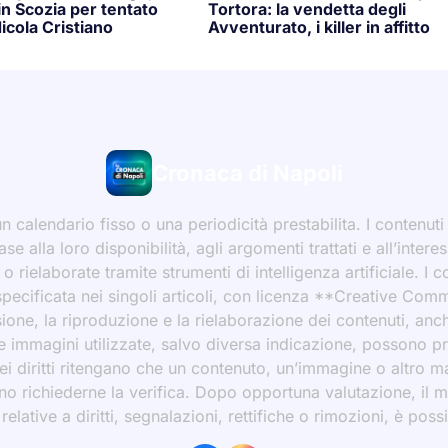
n Scozia per tentato
Tortora: la vendetta degli
icola Cristiano
Avventurato, i killer in affitto
Cronaca di Napoli
 calendario fisso o una periodicità prestabilita. I contenut
ase alla loro disponibilità, agli argomenti trattati e all’int
 rielaborate tramite strumenti di intelligenza artificiale. I 
 specificata nei singoli articoli, con licenza **Creative C
ione, la riproduzione e la rielaborazione dei contenuti, an
 Le immagini utilizzate, salvo diversa indicazione, possono p
ei diritti ritengano che un contenuto, un’immagine o altro mat
ssono richiederne la verifica. Dopo opportuna valutazione, il 
ative a diritti, segnalazioni, rettifiche o rimozioni, è possibi