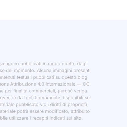
i vengono pubblicati in modo diretto dagli
eresse del momento. Alcune immagini presenti
contenuti testuali pubblicati su questo blog
ommons Attribuzione 4.0 Internazionale — CC
che per finalità commerciali, purché venga
rovenire da fonti liberamente disponibili sul
eriale pubblicato violi diritti di proprietà
materiale potrà essere modificato, attribuito
le utilizzare i recapiti indicati sul sito.