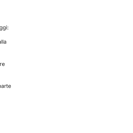
ggi:
lla
ere
parte