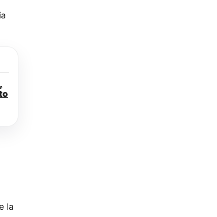
ia
,
to
e la