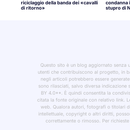
riciclaggio della banda dei «cavalli
condanna i
di ritorno»
stupro di N
Questo sito è un blog aggiornato senza un
utenti che contribuiscono al progetto, in b
negli articoli potrebbero essere generate o
sono rilasciati, salvo diversa indicazione
BY 4.0**. È quindi consentita la condivis
citata la fonte originale con relativo link.
web. Qualora autori, fotografi o titolari d
intellettuale, copyright o altri diritti, po
correttamente o rimosso. Per richieste rel