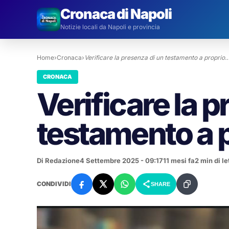
Cronaca di Napoli
Notizie locali da Napoli e provincia
Home
›
Cronaca
›
Verificare la presenza di un testamento a proprio
CRONACA
Verificare la 
testamento a p
Di Redazione
4 Settembre 2025 - 09:17
11 mesi fa
2 min di le
CONDIVIDI
SHARE