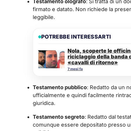
Testamento olografo
: Si tratta di un 
firmato e datato. Non richiede la prese
leggibile.
POTREBBE INTERESSARTI
Nola, scoperte le officin
riciclaggio della banda 
«cavalli di ritorno»
7 mesi fa
Testamento pubblico
: Redatto da un no
ufficialmente e quindi facilmente rintr
giuridica.
Testamento segreto
: Redatto dal testa
comunque essere depositato presso un n