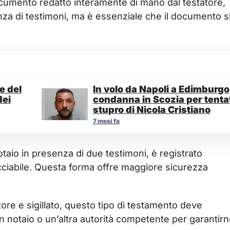
documento redatto interamente di mano dal testatore,
nza di testimoni, ma è essenziale che il documento s
e del
In volo da Napoli a Edimburgo
dei
condanna in Scozia per tenta
stupro di Nicola Cristiano
7 mesi fa
taio in presenza di due testimoni, è registrato
acciabile. Questa forma offre maggiore sicurezza
tore e sigillato, questo tipo di testamento deve
otaio o un’altra autorità competente per garantirn