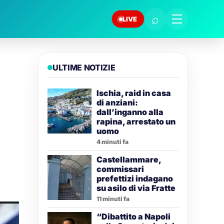
⌕
LIVE
ULTIME NOTIZIE
Ischia, raid in casa
di anziani:
dall’inganno alla
rapina, arrestato un
uomo
4 minuti fa
Castellammare,
commissari
prefettizi indagano
su asilo di via Fratte
11 minuti fa
“Dibattito a Napoli