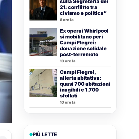
sulla Segreteria dei
21: conflitto tra
civismo e politica”
8 ore fa
Ex operai Whirlpool
si mobilitano per i
Campi Flegrei:
donazione solidale
post-terremoto
10 ore fa
Campi Flegrei,
allerta abitativa:
quasi 700 abitazioni
inagibili e 1.700
sfollati
10 ore fa
PIÙ LETTE