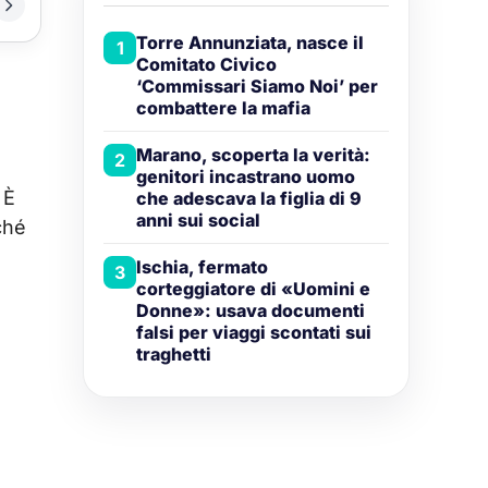
Torre Annunziata, nasce il
1
Comitato Civico
‘Commissari Siamo Noi’ per
combattere la mafia
Marano, scoperta la verità:
2
genitori incastrano uomo
 È
che adescava la figlia di 9
anni sui social
ché
Ischia, fermato
3
corteggiatore di «Uomini e
Donne»: usava documenti
falsi per viaggi scontati sui
traghetti