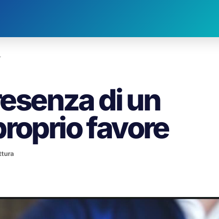
…
presenza di un
roprio favore
ttura