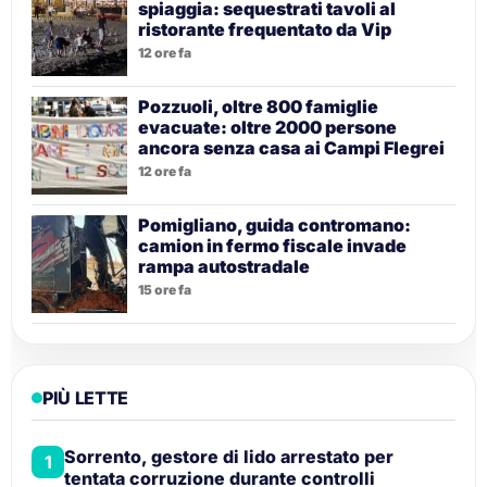
spiaggia: sequestrati tavoli al
ristorante frequentato da Vip
12 ore fa
Pozzuoli, oltre 800 famiglie
evacuate: oltre 2000 persone
ancora senza casa ai Campi Flegrei
12 ore fa
Pomigliano, guida contromano:
camion in fermo fiscale invade
rampa autostradale
15 ore fa
PIÙ LETTE
Sorrento, gestore di lido arrestato per
1
tentata corruzione durante controlli