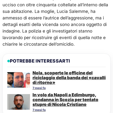
ucciso con oltre cinquanta coltellate all’interno della
sua abitazione. La moglie, Lucia Salemme, ha
ammesso di essere l’autrice dell’aggressione, ma i
dettagli esatti della vicenda sono ancora oggetto di
indagine. La polizia e gli investigatori stanno
lavorando per ricostruire gli eventi di quella notte e
chiarire le circostanze dell’omicidio.
POTREBBE INTERESSARTI
Nola, scoperte le officine del
riciclaggio della banda dei «cavalli
di ritorno»
7 mesi fa
In volo da Napoli a Edimburgo,
condanna in Scozia per tentato
stupro di Nicola Cristiano
7 mesi fa