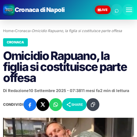
⌕
Cronaca di Napoli
LIVE
Home
›
Cronaca
›
Omicidio Rapuano, la figlia si costituisce parte offesa
CRONACA
Omicidio Rapuano, la
figlia si costituisce parte
offesa
Di Redazione
10 Settembre 2025 - 07:38
11 mesi fa
2 min di lettura
CONDIVIDI
SHARE