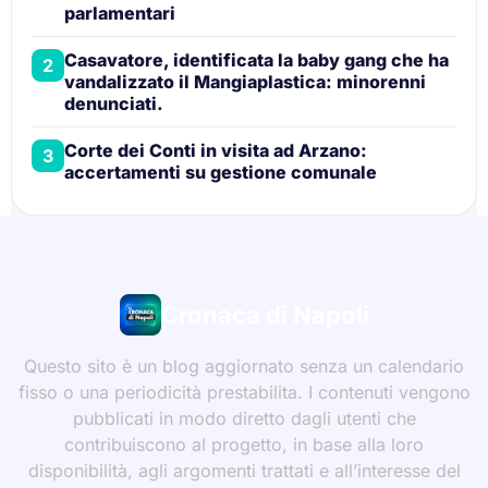
parlamentari
Casavatore, identificata la baby gang che ha
2
vandalizzato il Mangiaplastica: minorenni
denunciati.
Corte dei Conti in visita ad Arzano:
3
accertamenti su gestione comunale
Cronaca di Napoli
Questo sito è un blog aggiornato senza un calendario
fisso o una periodicità prestabilita. I contenuti vengono
pubblicati in modo diretto dagli utenti che
contribuiscono al progetto, in base alla loro
disponibilità, agli argomenti trattati e all’interesse del