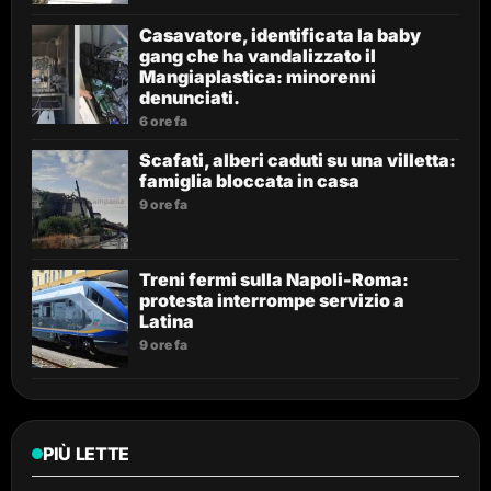
Casavatore, identificata la baby
gang che ha vandalizzato il
Mangiaplastica: minorenni
denunciati.
6 ore fa
Scafati, alberi caduti su una villetta:
famiglia bloccata in casa
9 ore fa
Treni fermi sulla Napoli-Roma:
protesta interrompe servizio a
Latina
9 ore fa
PIÙ LETTE