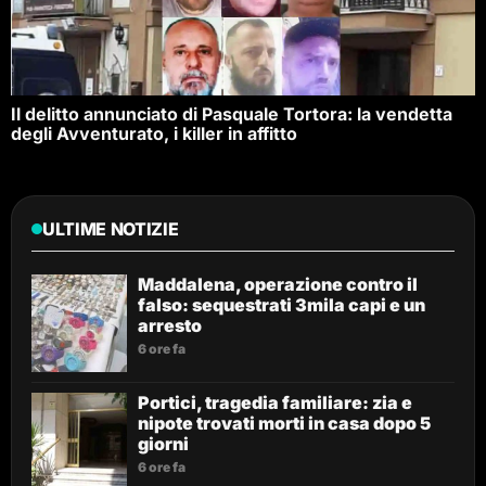
Il delitto annunciato di Pasquale Tortora: la vendetta
degli Avventurato, i killer in affitto
ULTIME NOTIZIE
Maddalena, operazione contro il
falso: sequestrati 3mila capi e un
arresto
6 ore fa
Portici, tragedia familiare: zia e
nipote trovati morti in casa dopo 5
giorni
6 ore fa