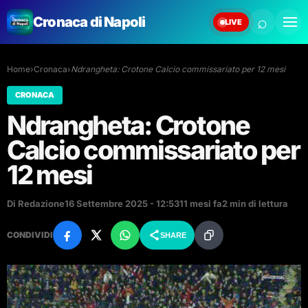
⌕
Cronaca di Napoli
LIVE
Home
›
Cronaca
›
Ndrangheta: Crotone Calcio commissariato per 12 mesi
CRONACA
Ndrangheta: Crotone
Calcio commissariato per
12 mesi
Di Redazione
16 Settembre 2025 - 12:53
11 mesi fa
2 min di lettura
CONDIVIDI
SHARE