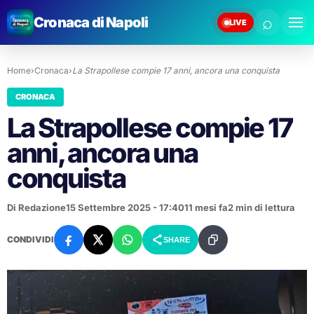
⌕
Cronaca di Napoli
LIVE
Home
›
Cronaca
›
La Strapollese compie 17 anni, ancora una conquista
CRONACA
La Strapollese compie 17
anni, ancora una
conquista
Di Redazione
15 Settembre 2025 - 17:40
11 mesi fa
2 min di lettura
CONDIVIDI
SHARE