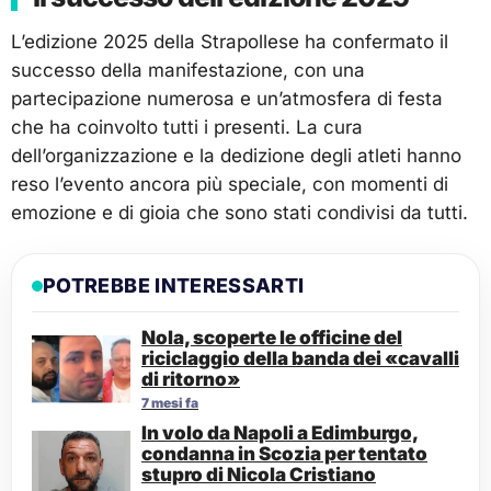
L’edizione 2025 della Strapollese ha confermato il
successo della manifestazione, con una
partecipazione numerosa e un’atmosfera di festa
che ha coinvolto tutti i presenti. La cura
dell’organizzazione e la dedizione degli atleti hanno
reso l’evento ancora più speciale, con momenti di
emozione e di gioia che sono stati condivisi da tutti.
POTREBBE INTERESSARTI
Nola, scoperte le officine del
riciclaggio della banda dei «cavalli
di ritorno»
7 mesi fa
In volo da Napoli a Edimburgo,
condanna in Scozia per tentato
stupro di Nicola Cristiano