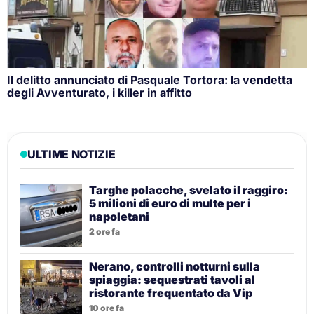
Il delitto annunciato di Pasquale Tortora: la vendetta
degli Avventurato, i killer in affitto
ULTIME NOTIZIE
Targhe polacche, svelato il raggiro:
5 milioni di euro di multe per i
napoletani
2 ore fa
Nerano, controlli notturni sulla
spiaggia: sequestrati tavoli al
ristorante frequentato da Vip
10 ore fa