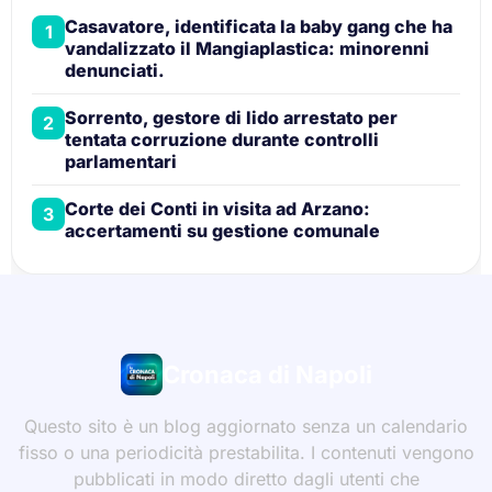
Casavatore, identificata la baby gang che ha
1
vandalizzato il Mangiaplastica: minorenni
denunciati.
Sorrento, gestore di lido arrestato per
2
tentata corruzione durante controlli
parlamentari
Corte dei Conti in visita ad Arzano:
3
accertamenti su gestione comunale
Cronaca di Napoli
Questo sito è un blog aggiornato senza un calendario
fisso o una periodicità prestabilita. I contenuti vengono
pubblicati in modo diretto dagli utenti che