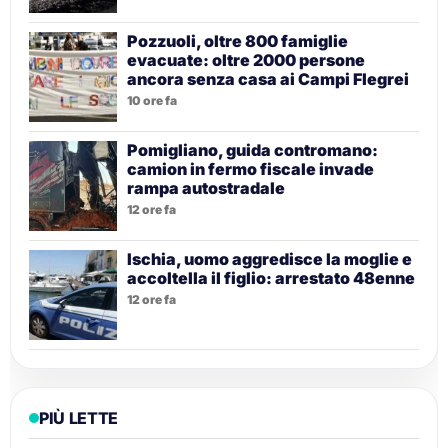
Pozzuoli, oltre 800 famiglie
evacuate: oltre 2000 persone
ancora senza casa ai Campi Flegrei
10 ore fa
Pomigliano, guida contromano:
camion in fermo fiscale invade
rampa autostradale
12 ore fa
Ischia, uomo aggredisce la moglie e
accoltella il figlio: arrestato 48enne
12 ore fa
PIÙ LETTE