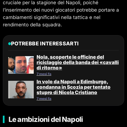
cruciale per la stagione del Napoli, poiché
l’inserimento dei nuovi giocatori potrebbe portare a
cambiamenti significativi nella tattica e nel
rendimento della squadra.
POTREBBE INTERESSARTI
Nola, scoperte le officine del
riciclaggio della banda dei «cavalli
di ritorno»
7 mesi fa
In volo da Napoli a Edimburgo,
condanna in Scozia per tentato
stupro di Nicola Cristiano
7 mesi fa
Le ambizioni del Napoli