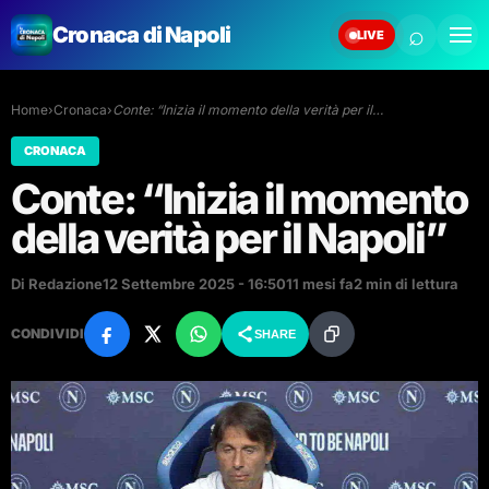
⌕
Cronaca di Napoli
LIVE
Home
›
Cronaca
›
Conte: “Inizia il momento della verità per il…
CRONACA
Conte: “Inizia il momento
della verità per il Napoli”
Di Redazione
12 Settembre 2025 - 16:50
11 mesi fa
2 min di lettura
CONDIVIDI
SHARE