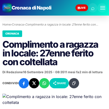
⌕
Cronaca di Napoli
LIVE
Home
›
Cronaca
›
Complimento a ragazza in locale: 27enne ferito con…
CRONACA
Complimento a ragazza
in locale: 27enne ferito
con coltellata
Di Redazione
16 Settembre 2025 - 08:35
11 mesi fa
2 min di lettura
CONDIVIDI
SHARE