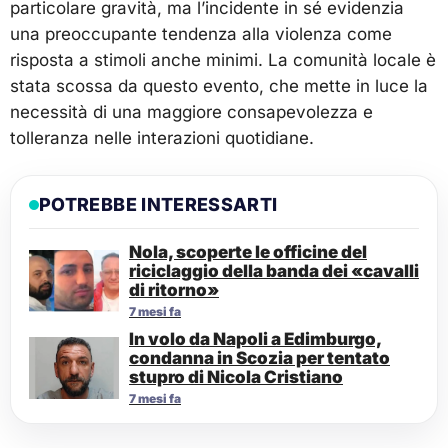
particolare gravità, ma l’incidente in sé evidenzia
una preoccupante tendenza alla violenza come
risposta a stimoli anche minimi. La comunità locale è
stata scossa da questo evento, che mette in luce la
necessità di una maggiore consapevolezza e
tolleranza nelle interazioni quotidiane.
POTREBBE INTERESSARTI
Nola, scoperte le officine del
riciclaggio della banda dei «cavalli
di ritorno»
7 mesi fa
In volo da Napoli a Edimburgo,
condanna in Scozia per tentato
stupro di Nicola Cristiano
7 mesi fa