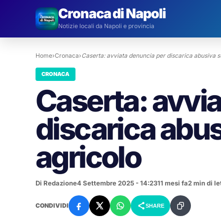
Cronaca di Napoli
Notizie locali da Napoli e provincia
Home
›
Cronaca
›
Caserta: avviata denuncia per discarica abusiva 
CRONACA
Caserta: avvi
discarica abus
agricolo
Di Redazione
4 Settembre 2025 - 14:23
11 mesi fa
2 min di le
CONDIVIDI
SHARE