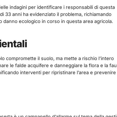
delle indagini per identificare i responsabili di questa
 di 33 anni ha evidenziato il problema, richiamando
io danno ecologico in corso in questa area agricola.
entali
lo compromette il suolo, ma mette a rischio l’intero
nare le falde acquifere e danneggiare la flora e la fa
nificando interventi per ripristinare l’area e prevenire
aserta è un campanello d’allarme sul tema della gest