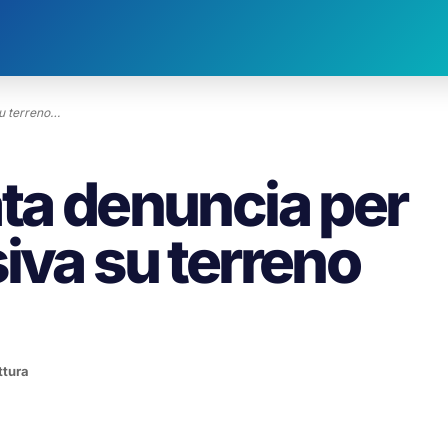
su terreno…
ata denuncia per
iva su terreno
ttura