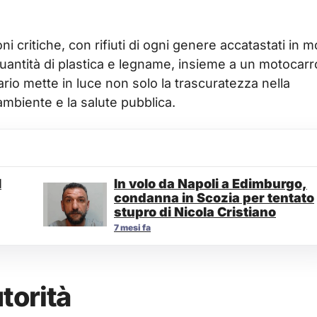
ni critiche, con rifiuti di ogni genere accatastati in 
uantità di plastica e legname, insieme a un motocarr
io mette in luce non solo la trascuratezza nella
’ambiente e la salute pubblica.
l
In volo da Napoli a Edimburgo,
condanna in Scozia per tentato
stupro di Nicola Cristiano
7 mesi fa
torità