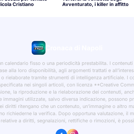
icola Cristiano
Avventurato, i killer in affitto
Cronaca di Napoli
 calendario fisso o una periodicità prestabilita. I contenut
ase alla loro disponibilità, agli argomenti trattati e all’int
 rielaborate tramite strumenti di intelligenza artificiale. I 
 specificata nei singoli articoli, con licenza **Creative C
ione, la riproduzione e la rielaborazione dei contenuti, an
 Le immagini utilizzate, salvo diversa indicazione, possono p
ei diritti ritengano che un contenuto, un’immagine o altro mat
ssono richiederne la verifica. Dopo opportuna valutazione, il 
ative a diritti, segnalazioni, rettifiche o rimozioni, è possibi