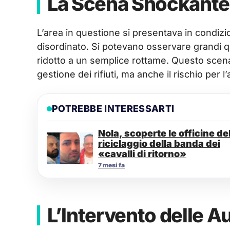
La Scena Shockante
L’area in questione si presentava in condizio
disordinato. Si potevano osservare grandi q
ridotto a un semplice rottame. Questo scenar
gestione dei rifiuti, ma anche il rischio per l
POTREBBE INTERESSARTI
Nola, scoperte le officine de
riciclaggio della banda dei
«cavalli di ritorno»
7 mesi fa
L’Intervento delle Au