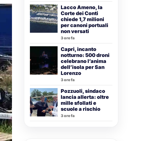
Lacco Ameno, la
Corte dei Conti
chiede 1,7 milioni
per canoni portuali
non versati
3 ore fa
Capri, incanto
notturno: 500 droni
celebrano l’anima
dell’isola per San
Lorenzo
3 ore fa
Pozzuoli, sindaco
lancia allerta: oltre
mille sfollati e
scuole a rischio
3 ore fa