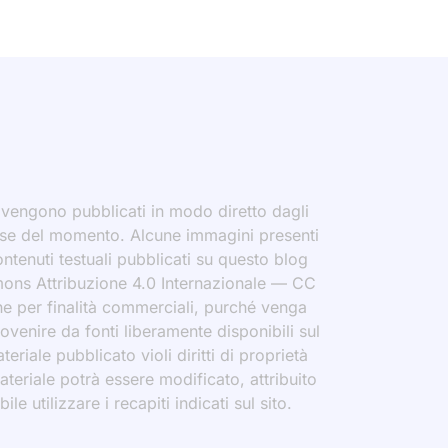
i vengono pubblicati in modo diretto dagli
eresse del momento. Alcune immagini presenti
contenuti testuali pubblicati su questo blog
ommons Attribuzione 4.0 Internazionale — CC
che per finalità commerciali, purché venga
rovenire da fonti liberamente disponibili sul
eriale pubblicato violi diritti di proprietà
materiale potrà essere modificato, attribuito
le utilizzare i recapiti indicati sul sito.