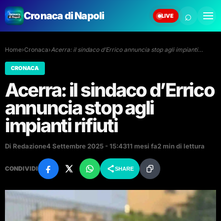
⌕
Cronaca di Napoli
LIVE
Home
›
Cronaca
›
Acerra: il sindaco d’Errico annuncia stop agli impianti…
CRONACA
Acerra: il sindaco d’Errico
annuncia stop agli
impianti rifiuti
Di Redazione
4 Settembre 2025 - 15:43
11 mesi fa
2 min di lettura
CONDIVIDI
SHARE