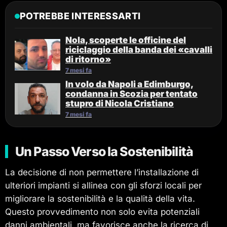
POTREBBE INTERESSARTI
Nola, scoperte le officine del
riciclaggio della banda dei «cavalli
di ritorno»
7 mesi fa
In volo da Napoli a Edimburgo,
condanna in Scozia per tentato
stupro di Nicola Cristiano
7 mesi fa
Un Passo Verso la Sostenibilità
La decisione di non permettere l’installazione di
ulteriori impianti si allinea con gli sforzi locali per
migliorare la sostenibilità e la qualità della vita.
Questo provvedimento non solo evita potenziali
danni ambientali, ma favorisce anche la ricerca di