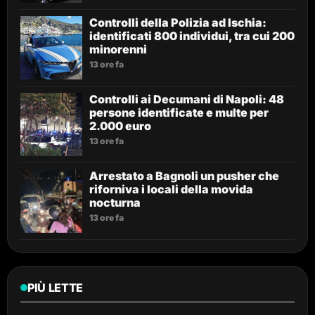
Controlli della Polizia ad Ischia:
identificati 800 individui, tra cui 200
minorenni
13 ore fa
Controlli ai Decumani di Napoli: 48
persone identificate e multe per
2.000 euro
13 ore fa
Arrestato a Bagnoli un pusher che
riforniva i locali della movida
nocturna
13 ore fa
PIÙ LETTE