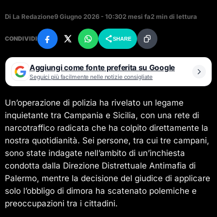
Di La Redazione
9 Giugno 2026 - 10:30
2 mesi fa
2 min di lettura
CONDIVIDI
SHARE
Aggiungi come fonte preferita su Google
Seguici più facilmente nelle notizie consigliate
Un’operazione di polizia ha rivelato un legame
inquietante tra Campania e Sicilia, con una rete di
narcotraffico radicata che ha colpito direttamente la
nostra quotidianità. Sei persone, tra cui tre campani,
sono state indagate nell’ambito di un’inchiesta
condotta dalla Direzione Distrettuale Antimafia di
Palermo, mentre la decisione del giudice di applicare
solo l’obbligo di dimora ha scatenato polemiche e
preoccupazioni tra i cittadini.