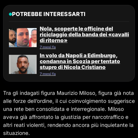
POTREBBE INTERESSARTI
Nola, scoperte le officine del
riciclaggio della banda dei «cavalli
di ritorno»
7 mesi fa
In volo da Napoli a Edimburgo,
condanna in Scozia per tentato
stupro di Nicola Cristiano
7 mesi fa
Tra gli indagati figura Maurizio Miloso, figura già nota
alle forze dell’ordine, il cui coinvolgimento suggerisce
una rete ben consolidata e interregionale. Miloso
aveva già affrontato la giustizia per narcotraffico e
altri reati violenti, rendendo ancora più inquietante la
situazione.