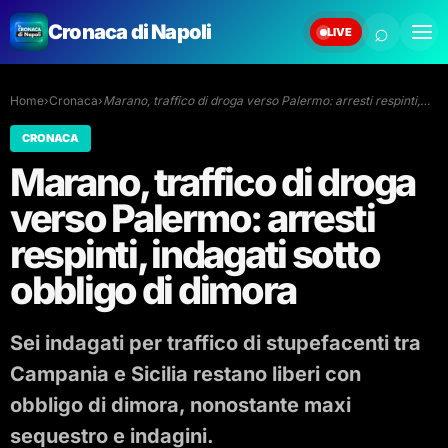
⌕
Cronaca di Napoli
LIVE
Home
›
Cronaca
›
Marano, traffico di droga verso Palermo: arresti respinti,…
CRONACA
Marano, traffico di droga
verso Palermo: arresti
respinti, indagati sotto
obbligo di dimora
Sei indagati per traffico di stupefacenti tra
Campania e Sicilia restano liberi con
obbligo di dimora, nonostante maxi
sequestro e indagini.