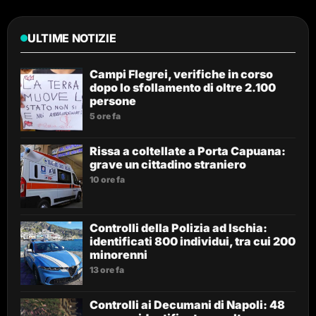
ULTIME NOTIZIE
Campi Flegrei, verifiche in corso
dopo lo sfollamento di oltre 2.100
persone
5 ore fa
Rissa a coltellate a Porta Capuana:
grave un cittadino straniero
10 ore fa
Controlli della Polizia ad Ischia:
identificati 800 individui, tra cui 200
minorenni
13 ore fa
Controlli ai Decumani di Napoli: 48