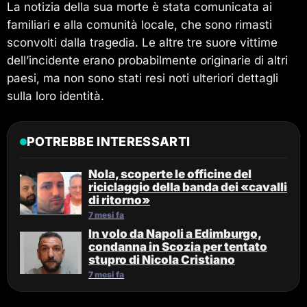
La notizia della sua morte è stata comunicata ai
familiari e alla comunità locale, che sono rimasti
sconvolti dalla tragedia. Le altre tre suore vittime
dell’incidente erano probabilmente originarie di altri
paesi, ma non sono stati resi noti ulteriori dettagli
sulla loro identità.
POTREBBE INTERESSARTI
Nola, scoperte le officine del
riciclaggio della banda dei «cavalli
di ritorno»
7 mesi fa
In volo da Napoli a Edimburgo,
condanna in Scozia per tentato
stupro di Nicola Cristiano
7 mesi fa