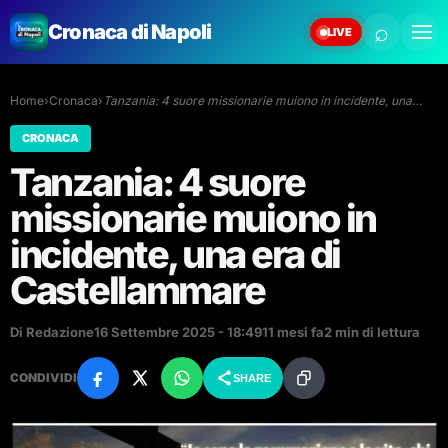
⌕
Cronaca di Napoli
LIVE
Home
›
Cronaca
›
Tanzania: 4 suore missionarie muiono in incidente, una…
CRONACA
Tanzania: 4 suore
missionarie muiono in
incidente, una era di
Castellammare
Di Redazione
16 Settembre 2025 - 18:49
11 mesi fa
2 min di lettura
CONDIVIDI
SHARE