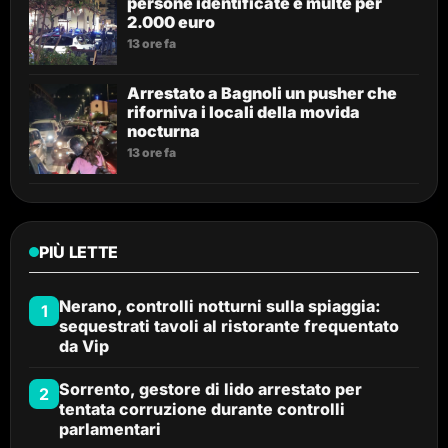
persone identificate e multe per
2.000 euro
13 ore fa
Arrestato a Bagnoli un pusher che
riforniva i locali della movida
nocturna
13 ore fa
PIÙ LETTE
Nerano, controlli notturni sulla spiaggia:
1
sequestrati tavoli al ristorante frequentato
da Vip
Sorrento, gestore di lido arrestato per
2
tentata corruzione durante controlli
parlamentari