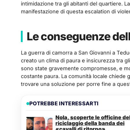
intimidazione tra gli abitanti del quartiere. L
manifestazione di questa escalation di viole
Le conseguenze dell
La guerra di camorra a San Giovanni a Teduc
creato un clima di paura e insicurezza tra gli 
sono state gravemente compromesse, e molti 
costante paura. La comunità locale chiede g
trovare una soluzione per porre fine a ques
POTREBBE INTERESSARTI
Nola, scoperte le officine de
riciclaggio della banda dei
«cavalli di ritorno»