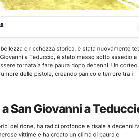
le
 bellezza e ricchezza storica, è stata nuovamente te
n Giovanni a Teduccio, è stato messo sotto assedio a
ssere tornata a fare paura dopo decenni. Un corteo
l rumore delle pistole, creando panico e terrore tra i
a a San Giovanni a Teducci
orici del rione, ha radici profonde e risale a decenni f
rose vittime e ha creato un clima di paura e