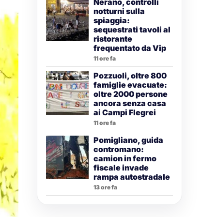
Nerano, controlli
notturni sulla
spiaggia:
sequestrati tavoli al
ristorante
frequentato da Vip
11 ore fa
Pozzuoli, oltre 800
famiglie evacuate:
oltre 2000 persone
ancora senza casa
ai Campi Flegrei
11 ore fa
Pomigliano, guida
contromano:
camion in fermo
fiscale invade
rampa autostradale
13 ore fa