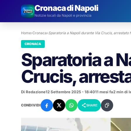
Cronaca di Napoli
Notizie locali da Napoli e provincia
Home
›
Cronaca
›
Sparatoria a Napoli durante Via Crucis, arrestato f
CRONACA
Sparatoria a N
Crucis, arresta
Di Redazione
12 Settembre 2025 - 18:40
11 mesi fa
2 min di l
CONDIVIDI
SHARE