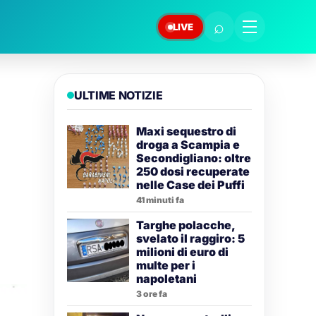
⌕
LIVE
ULTIME NOTIZIE
Maxi sequestro di
droga a Scampia e
Secondigliano: oltre
250 dosi recuperate
nelle Case dei Puffi
41 minuti fa
Targhe polacche,
svelato il raggiro: 5
milioni di euro di
multe per i
napoletani
3 ore fa