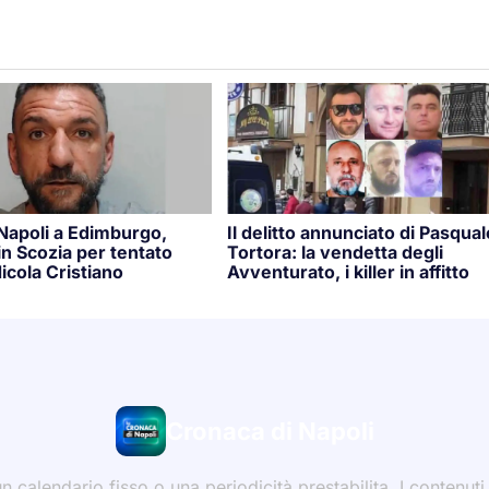
 Napoli a Edimburgo,
Il delitto annunciato di Pasqual
n Scozia per tentato
Tortora: la vendetta degli
icola Cristiano
Avventurato, i killer in affitto
Cronaca di Napoli
 calendario fisso o una periodicità prestabilita. I contenut