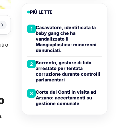
PIÙ LETTE
Casavatore, identificata la
1
baby gang che ha
vandalizzato il
atro
Mangiaplastica: minorenni
denunciati.
Sorrento, gestore di lido
2
arrestato per tentata
corruzione durante controlli
parlamentari
Corte dei Conti in visita ad
3
o
Arzano: accertamenti su
gestione comunale
a.