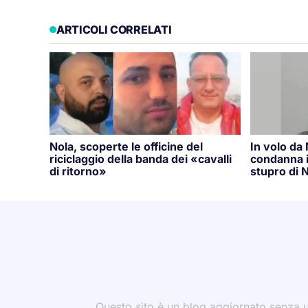
ARTICOLI CORRELATI
Nola, scoperte le officine del
In volo da
riciclaggio della banda dei «cavalli
condanna i
di ritorno»
stupro di N
Questo sito è un blog aggiornato senza un