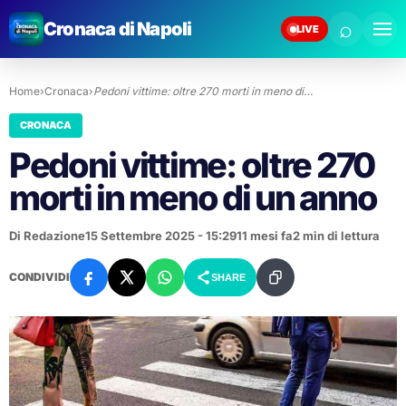
⌕
Cronaca di Napoli
LIVE
Home
›
Cronaca
›
Pedoni vittime: oltre 270 morti in meno di…
CRONACA
Pedoni vittime: oltre 270
morti in meno di un anno
Di Redazione
15 Settembre 2025 - 15:29
11 mesi fa
2 min di lettura
CONDIVIDI
SHARE