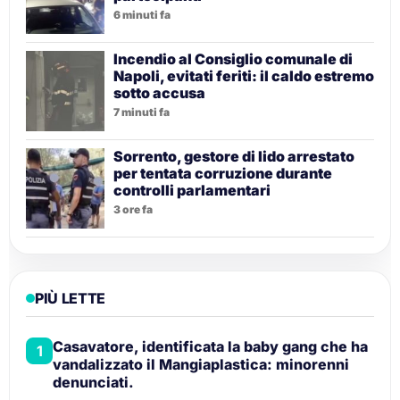
6 minuti fa
Incendio al Consiglio comunale di
Napoli, evitati feriti: il caldo estremo
sotto accusa
7 minuti fa
Sorrento, gestore di lido arrestato
per tentata corruzione durante
controlli parlamentari
3 ore fa
PIÙ LETTE
Casavatore, identificata la baby gang che ha
1
vandalizzato il Mangiaplastica: minorenni
denunciati.