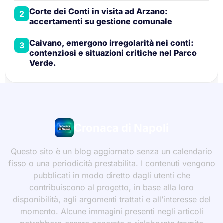
Corte dei Conti in visita ad Arzano:
2
accertamenti su gestione comunale
Caivano, emergono irregolarità nei conti:
3
contenziosi e situazioni critiche nel Parco
Verde.
Cronaca di Napoli
Questo sito è un blog aggiornato senza un calendario
fisso o una periodicità prestabilita. I contenuti vengono
pubblicati in modo diretto dagli utenti che
contribuiscono al progetto, in base alla loro
disponibilità, agli argomenti trattati e all’interesse del
momento. Alcune immagini presenti negli articoli
potrebbero essere generate o rielaborate tramite