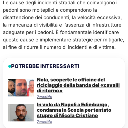
Le cause degli incidenti stradali che coinvolgono i
pedoni sono molteplici e comprendono la
disattenzione dei conducenti, la velocità eccessiva,
la mancanza di visibilità e l’assenza di infrastrutture
adeguate per i pedoni. È fondamentale identificare
queste cause e implementare strategie per mitigarle,
al fine di ridurre il numero di incidenti e di vittime.
POTREBBE INTERESSARTI
Nola, scoperte le officine del
riciclaggio della banda dei «cavalli
di ritorno»
7 mesi fa
In volo da Napoli a Edimburgo,
condanna in Scozia per tentato
stupro di Nicola Cristiano
7 mesi fa