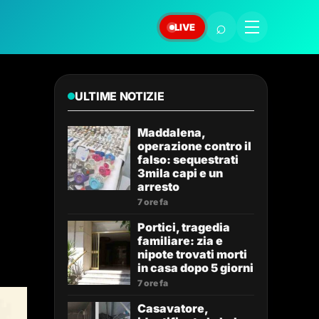
⌕
LIVE
ULTIME NOTIZIE
Maddalena,
operazione contro il
falso: sequestrati
3mila capi e un
arresto
7 ore fa
Portici, tragedia
familiare: zia e
nipote trovati morti
in casa dopo 5 giorni
7 ore fa
Casavatore,