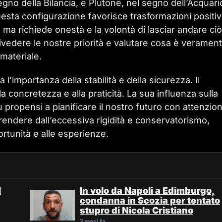
gno della Bilancia, e Plutone, nel segno dell’Acquari
esta configurazione favorisce trasformazioni positi
e, ma richiede onestà e la volontà di lasciar andare ci
ivedere le nostre priorità e valutare cosa è veramen
 materiale.
a l’importanza della stabilità e della sicurezza. Il
a concretezza e alla praticità. La sua influenza sulla
ù propensi a pianificare il nostro futuro con attenzio
rendere dall’eccessiva rigidità e conservatorismo,
rtunità e alle esperienze.
l
In volo da Napoli a Edimburgo,
condanna in Scozia per tentato
stupro di Nicola Cristiano
7 mesi fa