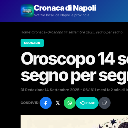
Cronaca di Napoli
Notizie locali da Napoli e provincia
Home
›
Cronaca
›
Oroscopo 14 settembre 2025: segno per segno
CRONACA
Oroscopo 14 s
segno per se
Di Redazione
14 Settembre 2025 - 06:16
11 mesi fa
2 min di l
CONDIVIDI
SHARE