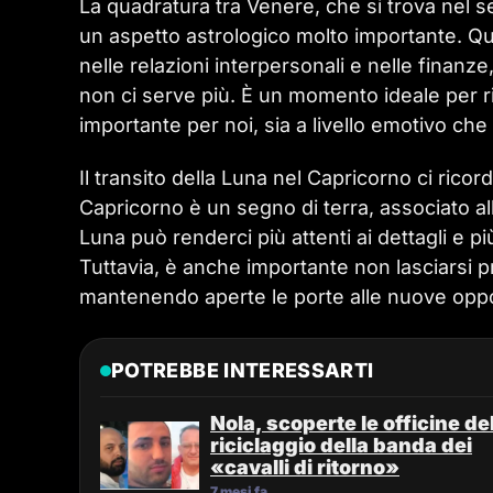
La quadratura tra Venere, che si trova nel se
un aspetto astrologico molto importante. Qu
nelle relazioni interpersonali e nelle finanz
non ci serve più. È un momento ideale per r
importante per noi, sia a livello emotivo che
Il transito della Luna nel Capricorno ci ricord
Capricorno è un segno di terra, associato all
Luna può renderci più attenti ai dettagli e pi
Tuttavia, è anche importante non lasciarsi p
mantenendo aperte le porte alle nuove oppo
POTREBBE INTERESSARTI
Nola, scoperte le officine de
riciclaggio della banda dei
«cavalli di ritorno»
7 mesi fa