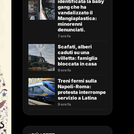
identificata la baby
gang che ha
vandalizzato il
Mangiaplastica:
minorenni
denunciati.
7 ore fa
Scafati, alberi
caduti su una
villetta: famiglia
bloccata in casa
9 ore fa
Treni fermi sulla
Napoli-Roma:
protesta interrompe
servizio a Latina
9 ore fa