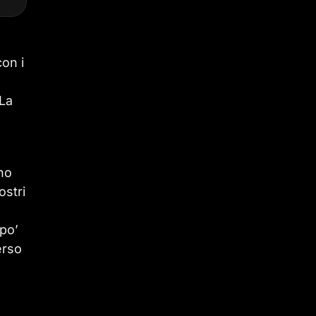
con i
 La
no
ostri
 po’
erso