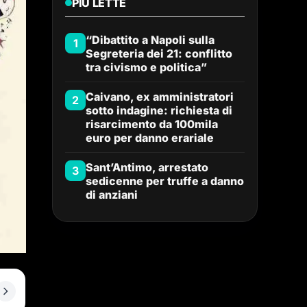
PIÙ LETTE
“Dibattito a Napoli sulla
1
Segreteria dei 21: conflitto
tra civismo e politica”
Caivano, ex amministratori
2
sotto indagine: richiesta di
risarcimento da 100mila
euro per danno erariale
Sant’Antimo, arrestato
3
sedicenne per truffe a danno
di anziani