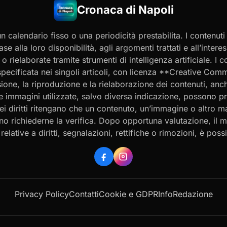
Cronaca di Napoli
 calendario fisso o una periodicità prestabilita. I contenut
ase alla loro disponibilità, agli argomenti trattati e all’int
 rielaborate tramite strumenti di intelligenza artificiale. I 
 specificata nei singoli articoli, con licenza **Creative C
ione, la riproduzione e la rielaborazione dei contenuti, an
 Le immagini utilizzate, salvo diversa indicazione, possono p
ei diritti ritengano che un contenuto, un’immagine o altro mat
ssono richiederne la verifica. Dopo opportuna valutazione, il 
ative a diritti, segnalazioni, rettifiche o rimozioni, è possibi
Privacy Policy
Contatti
Cookie e GDPR
Info
Redazione