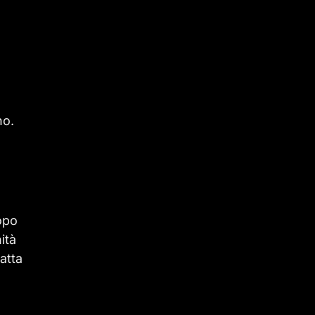
e
no.
opo
ità
atta