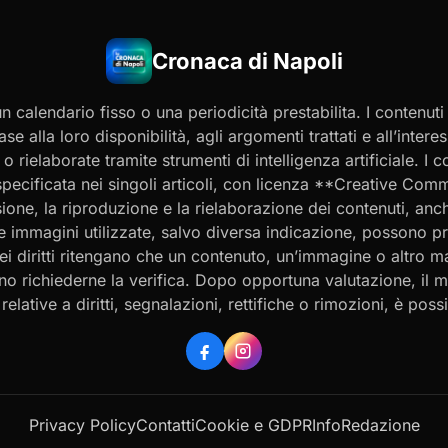
Cronaca di Napoli
 calendario fisso o una periodicità prestabilita. I contenut
ase alla loro disponibilità, agli argomenti trattati e all’int
 rielaborate tramite strumenti di intelligenza artificiale. I 
 specificata nei singoli articoli, con licenza **Creative C
ione, la riproduzione e la rielaborazione dei contenuti, an
 Le immagini utilizzate, salvo diversa indicazione, possono p
ei diritti ritengano che un contenuto, un’immagine o altro mat
ssono richiederne la verifica. Dopo opportuna valutazione, il 
ative a diritti, segnalazioni, rettifiche o rimozioni, è possibi
Privacy Policy
Contatti
Cookie e GDPR
Info
Redazione