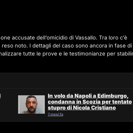
one accusate dell’omicidio di Vassallo. Tra loro c’è
 reso noto. I dettagli del caso sono ancora in fase di
alizzare tutte le prove e le testimonianze per stabili
l
In volo da Napoli a Edimburgo,
condanna in Scozia per tentato
stupro di Nicola Cristiano
7 mesi fa