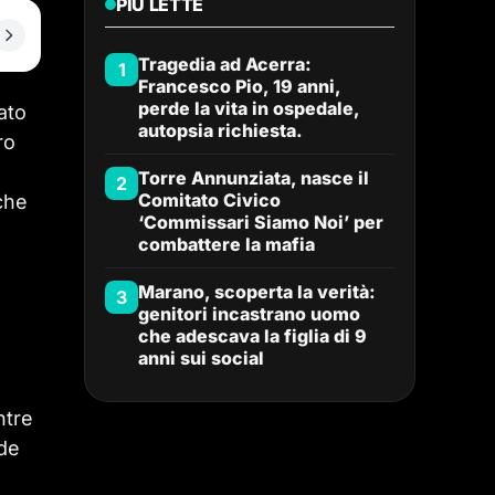
PIÙ LETTE
Tragedia ad Acerra:
1
Francesco Pio, 19 anni,
perde la vita in ospedale,
ato
autopsia richiesta.
ro
Torre Annunziata, nasce il
2
Comitato Civico
che
‘Commissari Siamo Noi’ per
combattere la mafia
Marano, scoperta la verità:
3
genitori incastrano uomo
che adescava la figlia di 9
anni sui social
ntre
nde