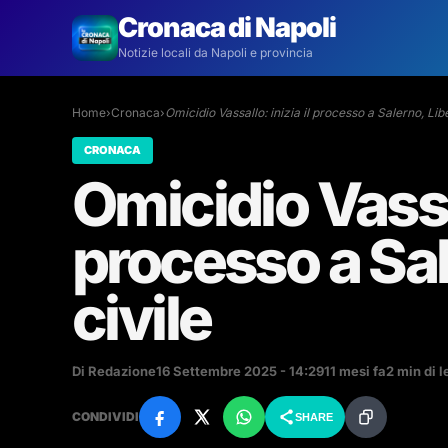
Cronaca di Napoli
Notizie locali da Napoli e provincia
Home
›
Cronaca
›
Omicidio Vassallo: inizia il processo a Salerno, Li
CRONACA
Omicidio Vassal
processo a Sal
civile
Di Redazione
16 Settembre 2025 - 14:29
11 mesi fa
2 min di l
CONDIVIDI
SHARE