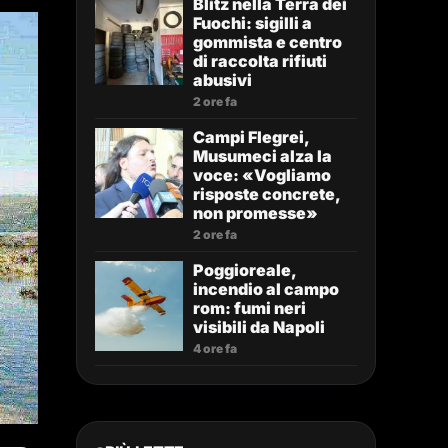
Blitz nella Terra dei
Fuochi: sigilli a
gommista e centro
di raccolta rifiuti
abusivi
2 ore fa
Campi Flegrei,
Musumeci alza la
voce: «Vogliamo
risposte concrete,
non promesse»
2 ore fa
Poggioreale,
incendio al campo
rom: fumi neri
visibili da Napoli
4 ore fa