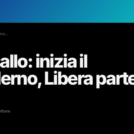
bera…
lo: inizia il
erno, Libera part
ettura