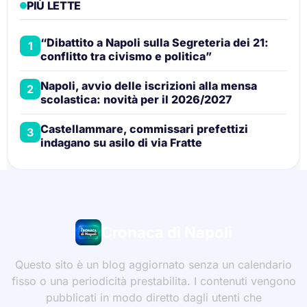
PIÙ LETTE
“Dibattito a Napoli sulla Segreteria dei 21:
1
conflitto tra civismo e politica”
Napoli, avvio delle iscrizioni alla mensa
2
scolastica: novità per il 2026/2027
Castellammare, commissari prefettizi
3
indagano su asilo di via Fratte
Cronaca di Napoli
Questo sito è un blog aggiornato senza un calendario
fisso o una periodicità prestabilita. I contenuti vengono
pubblicati in modo diretto dagli utenti che