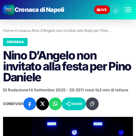
⌕
Cronaca di Napoli
LIVE
Home
›
Cronaca
›
Nino D’Angelo non invitato alla festa per Pino…
CRONACA
Nino D’Angelo non
invitato alla festa per Pino
Daniele
Di Redazione
14 Settembre 2025 - 20:32
11 mesi fa
2 min di lettura
CONDIVIDI
SHARE