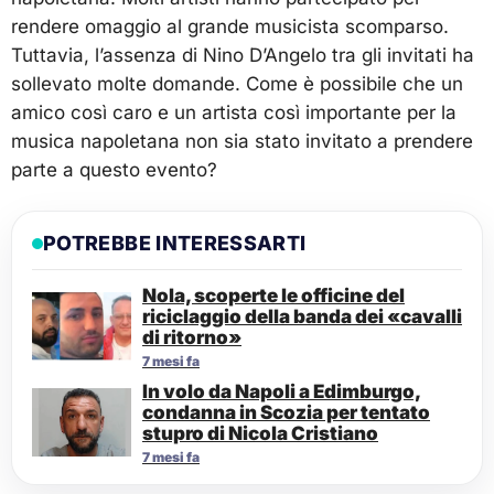
rendere omaggio al grande musicista scomparso.
Tuttavia, l’assenza di Nino D’Angelo tra gli invitati ha
sollevato molte domande. Come è possibile che un
amico così caro e un artista così importante per la
musica napoletana non sia stato invitato a prendere
parte a questo evento?
POTREBBE INTERESSARTI
Nola, scoperte le officine del
riciclaggio della banda dei «cavalli
di ritorno»
7 mesi fa
In volo da Napoli a Edimburgo,
condanna in Scozia per tentato
stupro di Nicola Cristiano
7 mesi fa