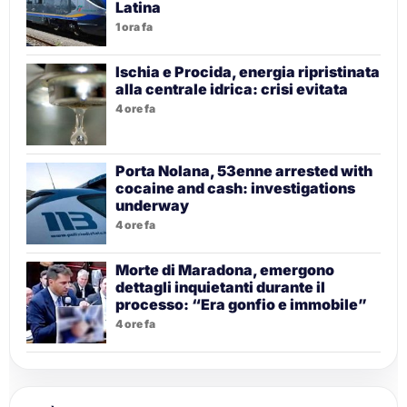
Latina
1 ora fa
Ischia e Procida, energia ripristinata
alla centrale idrica: crisi evitata
4 ore fa
Porta Nolana, 53enne arrested with
cocaine and cash: investigations
underway
4 ore fa
Morte di Maradona, emergono
dettagli inquietanti durante il
processo: “Era gonfio e immobile”
4 ore fa