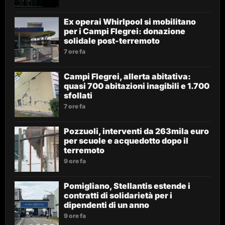
Ex operai Whirlpool si mobilitano
per i Campi Flegrei: donazione
solidale post-terremoto
7 ore fa
Campi Flegrei, allerta abitativa:
quasi 700 abitazioni inagibili e 1.700
sfollati
7 ore fa
Pozzuoli, interventi da 263mila euro
per scuole e acquedotto dopo il
terremoto
9 ore fa
Pomigliano, Stellantis estende i
contratti di solidarietà per i
dipendenti di un anno
9 ore fa