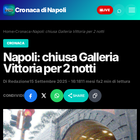
⌕
Cronaca di Napoli
LIVE
Home
›
Cronaca
›
Napoli: chiusa Galleria Vittoria per 2 notti
CRONACA
Napoli: chiusa Galleria
Vittoria per 2 notti
Di Redazione
15 Settembre 2025 - 16:18
11 mesi fa
2 min di lettura
CONDIVIDI
SHARE