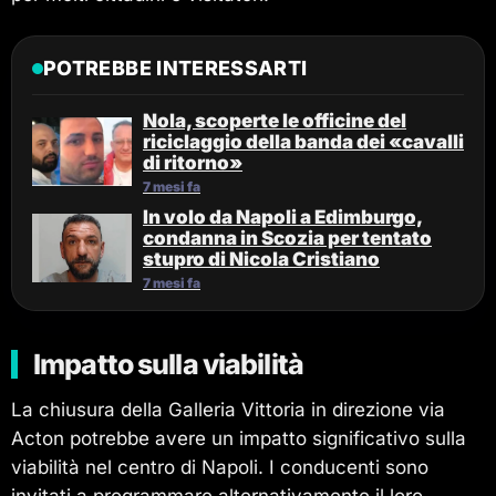
POTREBBE INTERESSARTI
Nola, scoperte le officine del
riciclaggio della banda dei «cavalli
di ritorno»
7 mesi fa
In volo da Napoli a Edimburgo,
condanna in Scozia per tentato
stupro di Nicola Cristiano
7 mesi fa
Impatto sulla viabilità
La chiusura della Galleria Vittoria in direzione via
Acton potrebbe avere un impatto significativo sulla
viabilità nel centro di Napoli. I conducenti sono
invitati a programmare alternativamente il loro