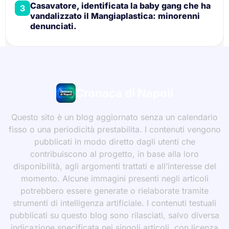
Casavatore, identificata la baby gang che ha
3
vandalizzato il Mangiaplastica: minorenni
denunciati.
Cronaca di Napoli
Questo sito è un blog aggiornato senza un calendario
fisso o una periodicità prestabilita. I contenuti vengono
pubblicati in modo diretto dagli utenti che
contribuiscono al progetto, in base alla loro
disponibilità, agli argomenti trattati e all’interesse del
momento. Alcune immagini presenti negli articoli
potrebbero essere generate o rielaborate tramite
strumenti di intelligenza artificiale. I contenuti testuali
pubblicati su questo blog sono rilasciati, salvo diversa
indicazione specificata nei singoli articoli, con licenza