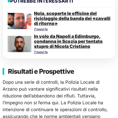
POTREBBE INTERESSARTI
Nola, scoperte le officine del
riciclaggio della banda dei «cavalli
di ritorno»
7 mesi fa
In volo da Napoli a Edimburgo,
condanna in Scozia per tentato
stupro di Nicola Cristiano
7 mesi fa
Risultati e Prospettive
Dopo una serie di controlli, la Polizia Locale di
Arzano può vantare significativi risultati nella
riduzione dell’abbandono dei rifiuti. Tuttavia,
l’impegno non si ferma qui. La Polizia Locale ha
intenzione di continuare le operazioni di controllo,
assicurando che le norme ambientali vengano