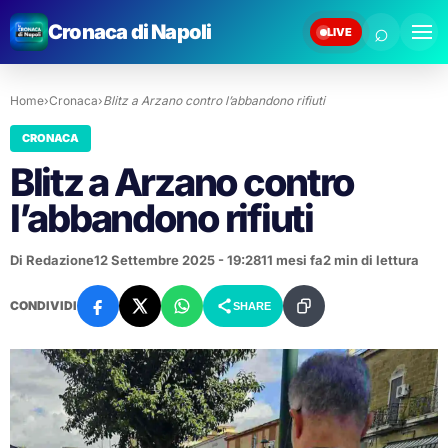
⌕
Cronaca di Napoli
LIVE
Home
›
Cronaca
›
Blitz a Arzano contro l’abbandono rifiuti
CRONACA
Blitz a Arzano contro
l’abbandono rifiuti
Di Redazione
12 Settembre 2025 - 19:28
11 mesi fa
2 min di lettura
CONDIVIDI
SHARE