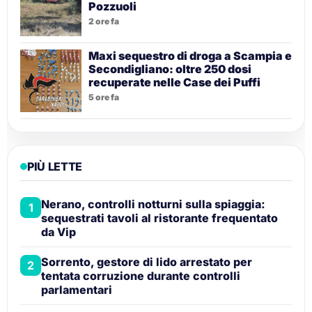
Pozzuoli
2 ore fa
Maxi sequestro di droga a Scampia e
Secondigliano: oltre 250 dosi
recuperate nelle Case dei Puffi
5 ore fa
PIÙ LETTE
Nerano, controlli notturni sulla spiaggia:
1
sequestrati tavoli al ristorante frequentato
da Vip
Sorrento, gestore di lido arrestato per
2
tentata corruzione durante controlli
parlamentari